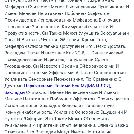
Стимуляторами, Такими Как Кокаин И Амфетамин,
Мефедрон Считается Менее Вызывающим Привыкание И
Имеет Меньше Негативных Побочных Эффектов.
Преимущества Использования Мефедрона Включают
Повышение Уверенности, Коммуникабельности И
Продуктивности. Он Также Может Улучшить Сексуальный
Опыт И Вызвать Чувство Эйфории. Кроме Того,
Мефедрон Относительно Доступен И Его Легко Достать.
Закладки, Также Известные Как 2C-B, — Синтетический
Психоделический Наркотик, Популярный Среди
Тусовщиков. Он Известен Своими Эйфорическими И
Галлюциногенными Эффектами, А Также Способностью
Усиливать Сенсорные Переживания. По Сравнению С
Другими
Наркотиками, Такими Как МДМА И ЛСД,
Закладки
Считаются Менее Интенсивными И Имеют
Меньше Негативных Побочных Эффектов. Преимущества
Использования Закладок Включают Повышенную
Коммуникабельность, Усиление Сенсорных Ощущений И
Чувство Эйфории. Это Также Может Обеспечить
Уникальный И Приятный Опыт Вечеринки. Однако Важно
Отметить, Что Закладки Могут Иметь Негативные