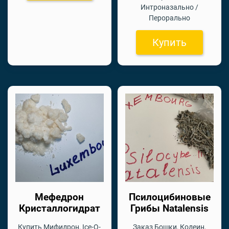
Интроназально /
Перорально
Купить
Мефедрон
Псилоцибиновые
Кристаллогидрат
Грибы Natalensis
Купить Мифидрон, Ice-O-
Заказ Бошки, Кодеин,