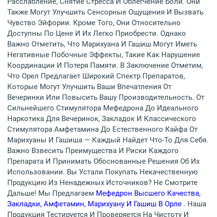
Расслабление, Снятие Стресса И Облегчение Боли. Они
Также Могут Улучшить Сенсорные Ощущения И Вызвать
Чувство Эйфории. Кроме Того, Они Относительно
Доступны По Цене И Их Легко Приобрести. Однако
Важно Отметить, Что Марихуана И Гашиш Могут Иметь
Негативные Побочные Эффекты, Такие Как Нарушение
Координации И Потеря Памяти. В Заключение Отметим,
Что Орел Предлагает Широкий Спектр Препаратов,
Которые Могут Улучшить Ваши Впечатления От
Вечеринки Или Повысить Вашу Производительность. От
Сильнейшего Стимулятора Мефедрона До Идеального
Наркотика Для Вечеринок, Закладок И Классического
Стимулятора Амфетамина До Естественного Кайфа От
Марихуаны И Гашиша — Каждый Найдет Что-То Для Себя.
Важно Взвесить Преимущества И Риски Каждого
Препарата И Принимать Обоснованные Решения Об Их
Использовании. Вы Устали Покупать Некачественную
Продукцию Из Ненадежных Источников? Не Смотрите
Дальше! Мы Предлагаем
Мефедрон Высшего Качества,
Закладки, Амфетамин, Марихуану И Гашиш В Орле
. Наша
Продукция Тестируется И Проверяется На Чистоту И