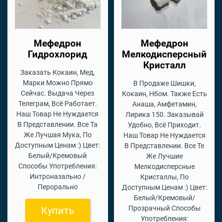
Мефедрон
Мефедрон
Гидрохлорид
Мелкодисперсный
Кристалл
Заказать Кокаин, Мед,
Марки Можно Прямо
В Продаже Шишки,
Сейчас. Выдача Через
Кокаин, Нбом. Также Есть
Телеграм, Всё Работает.
Анаша, Амфетамин,
Наш Товар Не Нуждается
Лирика 150. Заказывай
В Представлении. Все Та
Удобно, Всё Приходит.
Же Лучшая Мука, По
Наш Товар Не Нуждается
Доступным Ценам :) Цвет:
В Представлении. Все Те
Белый/Кремовый
Же Лучшие
Способы Употребления:
Мелкодисперсные
Интроназально /
Кристаллы, По
Перорально
Доступным Ценам :) Цвет:
Белый/Кремовый/
Прозрачный Способы
Купить
Употребления: