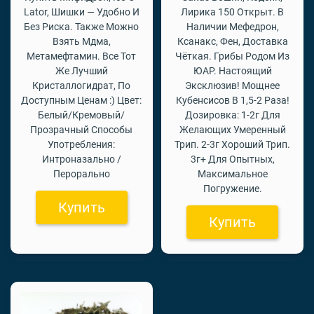
Lator, Шишки — Удобно И
Лирика 150 Открыт. В
Без Риска. Также Можно
Наличии Мефедрон,
Взять Мдма,
Ксанакс, Фен, Доставка
Метамефтамин. Все Тот
Чёткая. Грибы Родом Из
Же Лучший
ЮАР. Настоящий
Кристаллогидрат, По
Эксклюзив! Мощнее
Доступным Ценам :) Цвет:
Кубенсисов В 1,5-2 Раза!
Белый/Кремовый/
Дозировка: 1-2г Для
Прозрачный Способы
Желающих Умеренный
Употребления:
Трип. 2-3г Хороший Трип.
Интроназально /
3г+ Для Опытных,
Перорально
Максимальное
Погружение.
Купить
Купить