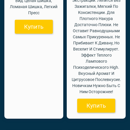
Экстракции. Лепится Без
Вид: Целая Шишка,
Зажигалки, Мягкий По
Ломаная Шишка, Легкий
Консистенции. Для
Пресс
Плотного Накура
Достаточно Плюхи. Не
Купить
Оставит Равнодушными
Самых Прикуренных. Не
Прибивает К Дивану, Но
Веселит И Стимулирует.
Эффект Теплого
Лампового
Психоделического High.
Вкусный Аромат И
Цитрусовое Послевкусие.
Новичкам Нужно Быть С
Ним Осторожнее!
Купить