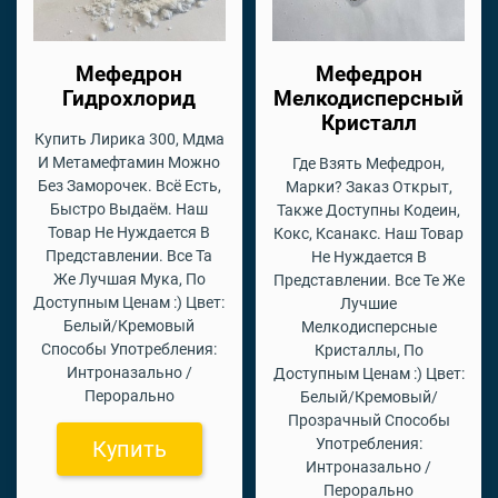
Мефедрон
Мефедрон
Гидрохлорид
Мелкодисперсный
Кристалл
Купить Лирика 300, Мдма
И Метамефтамин Можно
Где Взять Мефедрон,
Без Заморочек. Всё Есть,
Марки? Заказ Открыт,
Быстро Выдаём. Наш
Также Доступны Кодеин,
Товар Не Нуждается В
Кокс, Ксанакс. Наш Товар
Представлении. Все Та
Не Нуждается В
Же Лучшая Мука, По
Представлении. Все Те Же
Доступным Ценам :) Цвет:
Лучшие
Белый/Кремовый
Мелкодисперсные
Способы Употребления:
Кристаллы, По
Интроназально /
Доступным Ценам :) Цвет:
Перорально
Белый/Кремовый/
Прозрачный Способы
Употребления:
Купить
Интроназально /
Перорально