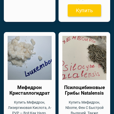
Купить
Мефедрон
Псилоцибиновые
Кристаллогидрат
Грибы Natalensis
Купить Мефидрон,
Купить Мифидрон,
Лизергиновая Кислота, A-
Nbome, Фен С Быстрой
PVP — Всё Как Надо.
Выдачей. Также