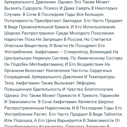
Артериального Давления. Однако Это Также Может
Вызвать Судороги, Психоз И Даже Смерть В Некоторых
Случаях. В Сочи В Последние Годы Все Большую
Популярность Приобретают Закладки. Его Часто Продают
В Виде Промокательной Бумаги, И Его Использование
Широко Распространено Среди Молодого Поколения.
Наркотик Пока Не Запрещен В России, Но Считается
Опасным Веществом, И Власти Не Поощряют Его
Употребление. Амфетамин – Стимулятор, Влияющий На
Центральную Нервную Систему. По Химическому Составу
Он Подобен МетАмфетамину, И Его Воздействие На
Организм Включает Увеличение Частоты Сердечных
Сокращений, Артериального Давления И Температуры
Тела. Амфетамин Также Вызывает Эйфорию,
Повышенную Бдительность И Чувство Благополучия.
Однако Это Также Может Привести К Тревоге, Паранойе
И Зависимости. В Сочи Амфетамин Является Широко
Распространенным Наркотиком, И В Последние Годы Его
Употребление Растет. Его Часто Продают В Виде Таблеток
Или Порошка, А Его Цена Варьируется В Зависимости От
Приобретаемого Количества. Препарат Запрещен В