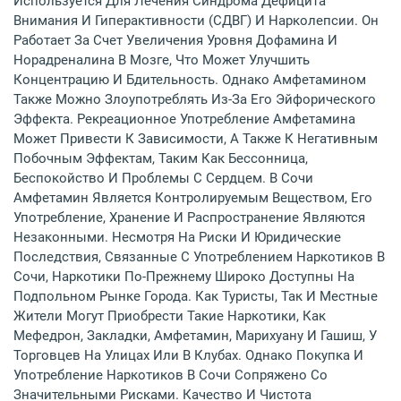
Используется Для Лечения Синдрома Дефицита
Внимания И Гиперактивности (СДВГ) И Нарколепсии. Он
Работает За Счет Увеличения Уровня Дофамина И
Норадреналина В Мозге, Что Может Улучшить
Концентрацию И Бдительность. Однако Амфетамином
Также Можно Злоупотреблять Из-За Его Эйфорического
Эффекта. Рекреационное Употребление Амфетамина
Может Привести К Зависимости, А Также К Негативным
Побочным Эффектам, Таким Как Бессонница,
Беспокойство И Проблемы С Сердцем. В Сочи
Амфетамин Является Контролируемым Веществом, Его
Употребление, Хранение И Распространение Являются
Незаконными. Несмотря На Риски И Юридические
Последствия, Связанные С Употреблением Наркотиков В
Сочи, Наркотики По-Прежнему Широко Доступны На
Подпольном Рынке Города. Как Туристы, Так И Местные
Жители Могут Приобрести Такие Наркотики, Как
Мефедрон, Закладки, Амфетамин, Марихуану И Гашиш, У
Торговцев На Улицах Или В Клубах. Однако Покупка И
Употребление Наркотиков В Сочи Сопряжено Со
Значительными Рисками. Качество И Чистота