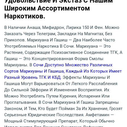
Удовольствие И Экстаз С Нашим
Широким Ассортиментом
Наркотиков.
В Наличии Анаша, Мифидрон, Лирика 150 И Фен. Можно
Заказать Через Телеграм, Закладки На Магнитах, Без
Прикопов. Марихуана И Гашиш — Два Наиболее Часто
Употребляемых Наркотика В Сочи. Марихуана — Это
Растение, Содержащее Психоактивное Соединение ТГК, А
Гашиш — Это Концентрированная Форма Смолы
Марихуаны. В
Сочи Доступно Множество Различных
Сортов Марихуаны И Гашиша, Каждый Из Которых Имеет
Разный Уровень ТГК И КБД
. Эффекты Марихуаны И
Гашиша Могут Варьироваться От Легкого Расслабления
До Сильной Эйфории И Изменения Восприятия. Их
Можно Употреблять Путем Курения, Испарения Или
Проглатывания. В Сочи Марихуана И Гашиш Запрещены
Законом, И Тем, Кто Будет Пойман За Их Хранение, Грозят
Серьезные Юридические Последствия. Амфетамин —
Мощный Стимулирующий Препарат, Который Обычно