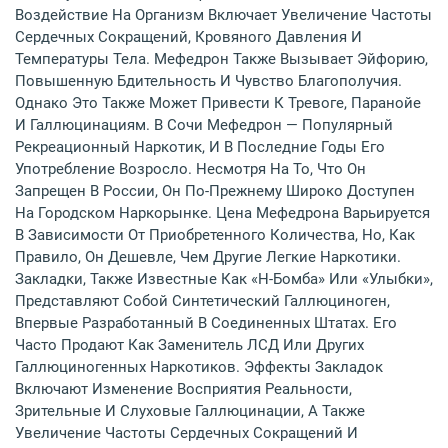
Воздействие На Организм Включает Увеличение Частоты
Сердечных Сокращений, Кровяного Давления И
Температуры Тела. Мефедрон Также Вызывает Эйфорию,
Повышенную Бдительность И Чувство Благополучия.
Однако Это Также Может Привести К Тревоге, Паранойе
И Галлюцинациям. В Сочи Мефедрон — Популярный
Рекреационный Наркотик, И В Последние Годы Его
Употребление Возросло. Несмотря На То, Что Он
Запрещен В России, Он По-Прежнему Широко Доступен
На Городском Наркорынке. Цена Мефедрона Варьируется
В Зависимости От Приобретенного Количества, Но, Как
Правило, Он Дешевле, Чем Другие Легкие Наркотики.
Закладки, Также Известные Как «Н-Бомба» Или «Улыбки»,
Представляют Собой Синтетический Галлюциноген,
Впервые Разработанный В Соединенных Штатах. Его
Часто Продают Как Заменитель ЛСД Или Других
Галлюциногенных Наркотиков. Эффекты Закладок
Включают Изменение Восприятия Реальности,
Зрительные И Слуховые Галлюцинации, А Также
Увеличение Частоты Сердечных Сокращений И