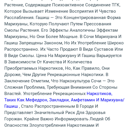
Растение, Содержащее Психоактивное Соединение ТГК,
Которое Вызывает Изменение Восприятия И Чувство
Расслабления. Гашиш — Это Концентрированная Форма
Марихуаны, Которую Получают Путем Прессования
Смолы Растения. Его Эффекты Аналогичны Эффектам
Марихуаны, Но Они Более Мощные. В Сочи Марихуана И
Гашиш Запрещены Законом, Но Их Употребление Широко
Распространено. Их Часто Продают В Виде Суставов Или
В Виде Смолы. Цена На Марихуану И Гашиш Варьируется
В Зависимости От Качества И Количества
Приобретаемых Наркотиков, Но, Как Правило, Они
Дороже, Чем Другие Рекреационные Наркотики. В
Заключение Отметим, Что Наркокультура Сочи — Это
Сложная Проблема, Требующая Внимания Со Стороны
Властей. Употребление Рекреационных
Наркотиков,
Таких Как Мефедрон, Закладки, Амфетамин И Марихуана/
Гашиш
, Стало Распространенным В Городе И
Представляет Значительный Риск Для Здоровья
Горожан. Крайне Важно Информировать Людей Об
Опасностях Злоупотребления Наркотиками И