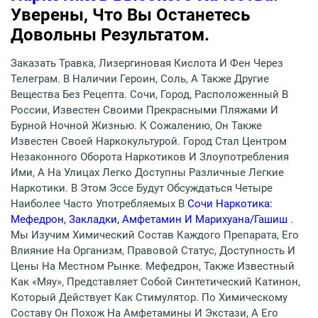
Уверены, Что Вы Останетесь
Довольны Результатом.
Заказать Травка, Лизергиновая Кислота И Фен Через
Телеграм. В Наличии Героин, Соль, А Также Другие
Вещества Без Рецепта. Сочи, Город, Расположенный В
России, Известен Своими Прекрасными Пляжами И
Бурной Ночной Жизнью. К Сожалению, Он Также
Известен Своей Наркокультурой. Город Стал Центром
Незаконного Оборота Наркотиков И Злоупотребления
Ими, А На Улицах Легко Доступны Различные Легкие
Наркотики. В Этом Эссе Будут Обсуждаться Четыре
Наиболее Часто Употребляемых В
Сочи Наркотика:
Мефедрон, Закладки, Амфетамин И Марихуана/гашиш
.
Мы Изучим Химический Состав Каждого Препарата, Его
Влияние На Организм, Правовой Статус, Доступность И
Цены На Местном Рынке. Мефедрон, Также Известный
Как «мяу», Представляет Собой Синтетический Катинон,
Который Действует Как Стимулятор. По Химическому
Составу Он Похож На Амфетамины И Экстази, А Его