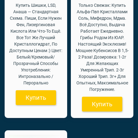
Купить Шишки, LSD,
Только Свежак: Купить
Анаша — Стандартная
Альфа-Пвп Кристаллами
Схема. Пиши, Если Нужен
Соль, Мифедрон, Мдма.
Фен, Лизергиновая
Всё Доступно, Выдача
Кислота Или Что-То Ещё.
Работает Ежедневно.
Все Тот Же Лучший
Грибы Родом Из ЮАР.
Кристаллогидрат, По
Настоящий Эксклюзив!
Доступным Ценам :) Цвет:
Мощнее Кубенсисов В 1,5-
Белый/Кремовый/
2 Раза! Дозировка: 1-2г
Прозрачный Способы
Для Желающих
Употребления:
Умеренный Трип. 2-3г
Интроназально /
Хороший Трип. 3г+ Для
Перорально
Опытных, Максимальное
Погружение.
Купить
Купить