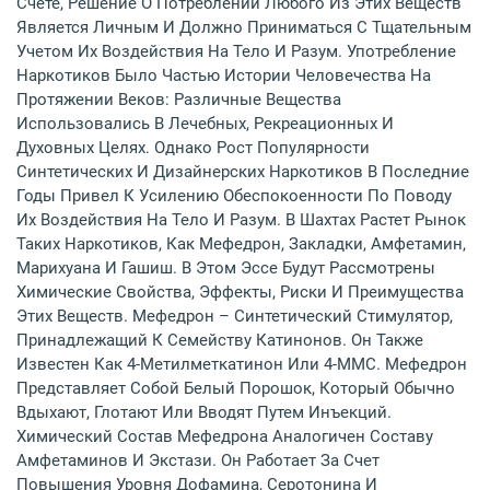
Счете, Решение О Потреблении Любого Из Этих Веществ
Является Личным И Должно Приниматься С Тщательным
Учетом Их Воздействия На Тело И Разум. Употребление
Наркотиков Было Частью Истории Человечества На
Протяжении Веков: Различные Вещества
Использовались В Лечебных, Рекреационных И
Духовных Целях. Однако Рост Популярности
Синтетических И Дизайнерских Наркотиков В Последние
Годы Привел К Усилению Обеспокоенности По Поводу
Их Воздействия На Тело И Разум. В Шахтах Растет Рынок
Таких Наркотиков, Как Мефедрон, Закладки, Амфетамин,
Марихуана И Гашиш. В Этом Эссе Будут Рассмотрены
Химические Свойства, Эффекты, Риски И Преимущества
Этих Веществ. Мефедрон – Синтетический Стимулятор,
Принадлежащий К Семейству Катинонов. Он Также
Известен Как 4-Метилметкатинон Или 4-ММС. Мефедрон
Представляет Собой Белый Порошок, Который Обычно
Вдыхают, Глотают Или Вводят Путем Инъекций.
Химический Состав Мефедрона Аналогичен Составу
Амфетаминов И Экстази. Он Работает За Счет
Повышения Уровня Дофамина, Серотонина И