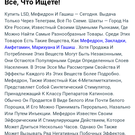
Всё, Что Ищете!
Купить LSD, Мефидрон И Гашиш — Сегодня. Выдача
Только Через Телеграм, Всё По Схеме. Шахты — Город На
Юге России, Известный Своими Шумными Рынками, Где
Можно Найти Самые Разнообразные Товары. Среди Этих
Товаров Есть Такие Вещества, Как
Мефедрон, Закладки,
Амфетамин, Марихуана И Гашиш
. Хотя Продажа И
Потребление Этих Веществ Могут Быть Незаконными,
Они Остаются Популярными Среди Определенных Слоев
Населения. В Этом Эссе Мы Рассмотрим Свойства И
Эффекты Каждого Из Этих Веществ Более Подробно.
Мефедрон, Также Известный Как 4-Метилметкатинон,
Представляет Собой Синтетический Стимулятор,
Принадлежащий К Классу Препаратов Катинонов.
Обычно Он Продается В Виде Белого Или Почти Белого
Порошка, И Его Можно Принимать Перорально, Назально
Или Путем Инъекции. Мефедрон Известен Своим
Эйфорическим И Стимулирующим Действием, Которое
Может Длиться Несколько Часов. Однако Он Также
Может Вызывать Ряд Негативных Побочных Эффектов,