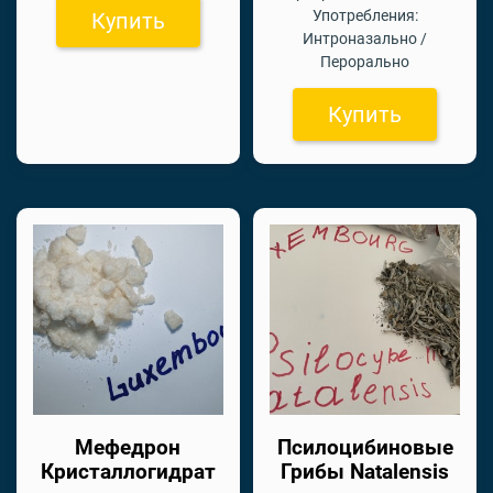
Употребления:
Купить
Интроназально /
Перорально
Купить
Мефедрон
Псилоцибиновые
Кристаллогидрат
Грибы Natalensis