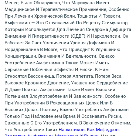
Менее, Было Обнаружено, Что Марихуана Имеет
Медицинское И Терапевтическое Применение, Особенно
При Лечении Хронической Боли, Тошноты И Тревоги.
Амфетамин — Это Отпускаемый По Рецепту Стимулятор,
Который Используется Для Лечения Синдрома Дефицита
Внимания И Гиперактивности (СДВГ) И Нарколепсии. Он
Работает За Счет Увеличения Уровня Дофамина И
Норадреналина В Мозге, Что Приводит К Улучшению
Концентрации, Внимания И Бдительности. Однако
Употребление Амфетамина Также Может Иметь
Серьезные Побочные Эффекты И Риски. К Ним
Относятся Бессонница, Потеря Аппетита, Потеря Веса,
Высокое Кровяное Давление, Учащенное Сердцебиение
И Даже Психоз. Амфетамин Также Имеет Высокий
Потенциал Злоупотребления И Зависимости, Особенно
При Употреблении В Рекреационных Целях Или В
Высоких Дозах. Поэтому Важно Употреблять Амфетамин
Только Под Наблюдением Врача И Осознавать Риски,
Связанные С Его Употреблением. В Заключение Отметим,
Что Употребление Таких
Наркотиков, Как Мефедрон,