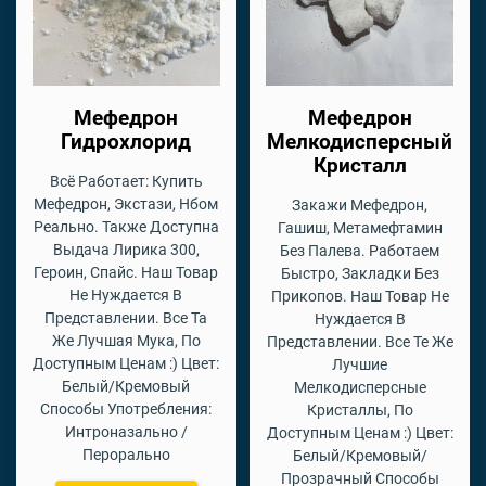
Мефедрон
Мефедрон
Гидрохлорид
Мелкодисперсный
Кристалл
Всё Работает: Купить
Мефедрон, Экстази, Нбом
Закажи Мефедрон,
Реально. Также Доступна
Гашиш, Метамефтамин
Выдача Лирика 300,
Без Палева. Работаем
Героин, Спайс. Наш Товар
Быстро, Закладки Без
Не Нуждается В
Прикопов. Наш Товар Не
Представлении. Все Та
Нуждается В
Же Лучшая Мука, По
Представлении. Все Те Же
Доступным Ценам :) Цвет:
Лучшие
Белый/Кремовый
Мелкодисперсные
Способы Употребления:
Кристаллы, По
Интроназально /
Доступным Ценам :) Цвет:
Перорально
Белый/Кремовый/
Прозрачный Способы