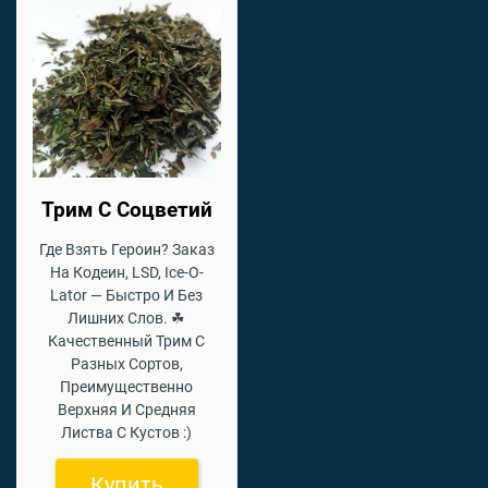
Трим С Соцветий
Где Взять Героин? Заказ
На Кодеин, LSD, Ice-O-
Lator — Быстро И Без
Лишних Слов. ☘
Качественный Трим С
Разных Сортов,
Преимущественно
Верхняя И Средняя
Листва С Кустов :)
Купить