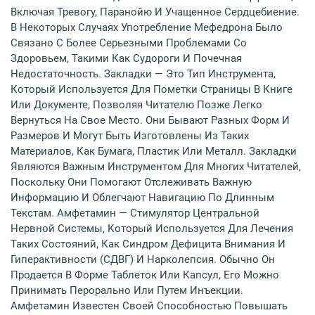
Включая Тревогу, Паранойю И Учащенное Сердцебиение.
В Некоторых Случаях Употребление Мефедрона Было
Связано С Более Серьезными Проблемами Со
Здоровьем, Такими Как Судороги И Почечная
Недостаточность. Закладки — Это Тип Инструмента,
Который Используется Для Пометки Страницы В Книге
Или Документе, Позволяя Читателю Позже Легко
Вернуться На Свое Место. Они Бывают Разных Форм И
Размеров И Могут Быть Изготовлены Из Таких
Материалов, Как Бумага, Пластик Или Металл. Закладки
Являются Важным Инструментом Для Многих Читателей,
Поскольку Они Помогают Отслеживать Важную
Информацию И Облегчают Навигацию По Длинным
Текстам. Амфетамин — Стимулятор Центральной
Нервной Системы, Который Используется Для Лечения
Таких Состояний, Как Синдром Дефицита Внимания И
Гиперактивности (СДВГ) И Нарколепсия. Обычно Он
Продается В Форме Таблеток Или Капсул, Его Можно
Принимать Перорально Или Путем Инъекции.
Амфетамин Известен Своей Способностью Повышать