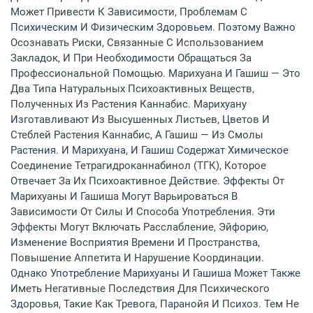
Может Привести К Зависимости, Проблемам С
Психическим И Физическим Здоровьем. Поэтому Важно
Осознавать Риски, Связанные С Использованием
Закладок, И При Необходимости Обращаться За
Профессиональной Помощью. Марихуана И Гашиш — Это
Два Типа Натуральных Психоактивных Веществ,
Полученных Из Растения Каннабис. Марихуану
Изготавливают Из Высушенных Листьев, Цветов И
Стеблей Растения Каннабис, А Гашиш — Из Смолы
Растения. И Марихуана, И Гашиш Содержат Химическое
Соединение Тетрагидроканнабинол (ТГК), Которое
Отвечает За Их Психоактивное Действие. Эффекты От
Марихуаны И Гашиша Могут Варьироваться В
Зависимости От Силы И Способа Употребления. Эти
Эффекты Могут Включать Расслабление, Эйфорию,
Изменение Восприятия Времени И Пространства,
Повышение Аппетита И Нарушение Координации.
Однако Употребление Марихуаны И Гашиша Может Также
Иметь Негативные Последствия Для Психического
Здоровья, Такие Как Тревога, Паранойя И Психоз. Тем Не