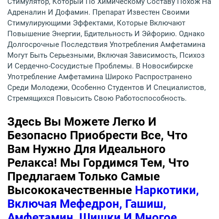
Стимулятор, Который По Химическому Составу Похож На
Адреналин И Дофамин. Препарат Известен Своими
Стимулирующими Эффектами, Которые Включают
Повышение Энергии, Бдительность И Эйфорию. Однако
Долгосрочные Последствия Употребления Амфетамина
Могут Быть Серьезными, Включая Зависимость, Психоз
И Сердечно-Сосудистые Проблемы. В Новосибирске
Употребление Амфетамина Широко Распространено
Среди Молодежи, Особенно Студентов И Специалистов,
Стремящихся Повысить Свою Работоспособность.
Здесь Вы Можете Легко И
Безопасно Приобрести Все, Что
Вам Нужно Для Идеального
Релакса! Мы Гордимся Тем, Что
Предлагаем Только Самые
Высококачественные
Наркотики,
Включая Мефедрон, Гашиш,
Амфетамин, Шишки И Многое