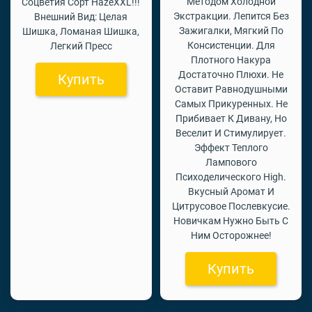
Методом Холодной
Соцветия Сорт HazeXXL!!!
Экстракции. Лепится Без
Внешний Вид: Целая
Зажигалки, Мягкий По
Шишка, Ломаная Шишка,
Консистенции. Для
Легкий Пресс
Плотного Накура
Достаточно Плюхи. Не
Купить
Оставит Равнодушными
Самых Прикуренных. Не
Прибивает К Дивану, Но
Веселит И Стимулирует.
Эффект Теплого
Лампового
Психоделического High.
Вкусный Аромат И
Цитрусовое Послевкусие.
Новичкам Нужно Быть С
Ним Осторожнее!
Купить