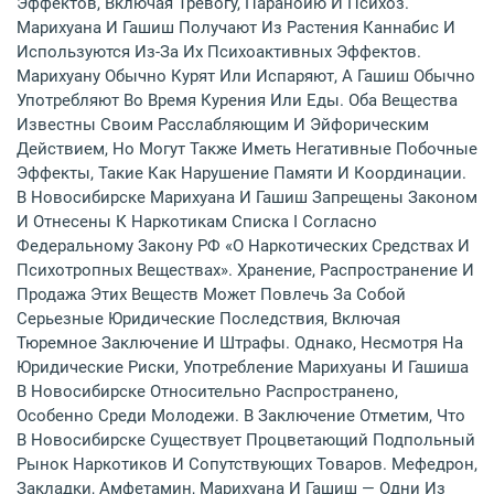
Эффектов, Включая Тревогу, Паранойю И Психоз.
Марихуана И Гашиш Получают Из Растения Каннабис И
Используются Из-За Их Психоактивных Эффектов.
Марихуану Обычно Курят Или Испаряют, А Гашиш Обычно
Употребляют Во Время Курения Или Еды. Оба Вещества
Известны Своим Расслабляющим И Эйфорическим
Действием, Но Могут Также Иметь Негативные Побочные
Эффекты, Такие Как Нарушение Памяти И Координации.
В Новосибирске Марихуана И Гашиш Запрещены Законом
И Отнесены К Наркотикам Списка I Согласно
Федеральному Закону РФ «О Наркотических Средствах И
Психотропных Веществах». Хранение, Распространение И
Продажа Этих Веществ Может Повлечь За Собой
Серьезные Юридические Последствия, Включая
Тюремное Заключение И Штрафы. Однако, Несмотря На
Юридические Риски, Употребление Марихуаны И Гашиша
В Новосибирске Относительно Распространено,
Особенно Среди Молодежи. В Заключение Отметим, Что
В Новосибирске Существует Процветающий Подпольный
Рынок Наркотиков И Сопутствующих Товаров. Мефедрон,
Закладки, Амфетамин, Марихуана И Гашиш — Одни Из