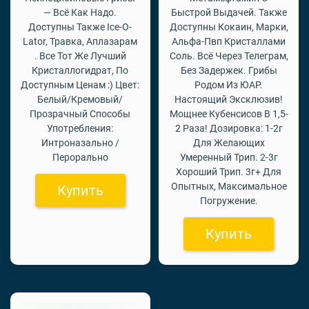
— Всё Как Надо.
Быстрой Выдачей. Также
Доступны Также Ice-O-
Доступны Кокаин, Марки,
Lator, Травка, Аплазарам
Альфа-Пвп Кристаллами
. Все Тот Же Лучший
Соль. Всё Через Телеграм,
Кристаллогидрат, По
Без Задержек. Грибы
Доступным Ценам :) Цвет:
Родом Из ЮАР.
Белый/Кремовый/
Настоящий Эксклюзив!
Прозрачный Способы
Мощнее Кубенсисов В 1,5-
Употребления:
2 Раза! Дозировка: 1-2г
Интроназально /
Для Желающих
Перорально
Умеренный Трип. 2-3г
Хороший Трип. 3г+ Для
Опытных, Максимальное
Купить
Погружение.
Купить