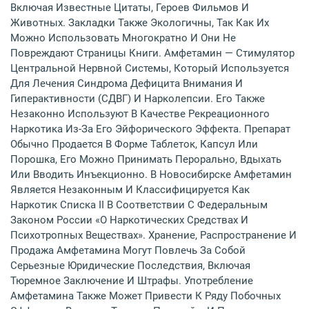
Включая Известные Цитаты, Героев Фильмов И
Животных. Закладки Также Экологичны, Так Как Их
Можно Использовать Многократно И Они Не
Повреждают Страницы Книги. Амфетамин — Стимулятор
Центральной Нервной Системы, Который Используется
Для Лечения Синдрома Дефицита Внимания И
Гиперактивности (СДВГ) И Нарколепсии. Его Также
Незаконно Используют В Качестве Рекреационного
Наркотика Из-За Его Эйфорического Эффекта. Препарат
Обычно Продается В Форме Таблеток, Капсул Или
Порошка, Его Можно Принимать Перорально, Вдыхать
Или Вводить Инъекционно. В Новосибирске Амфетамин
Является Незаконным И Классифицируется Как
Наркотик Списка II В Соответствии С Федеральным
Законом России «О Наркотических Средствах И
Психотропных Веществах». Хранение, Распространение И
Продажа Амфетамина Могут Повлечь За Собой
Серьезные Юридические Последствия, Включая
Тюремное Заключение И Штрафы. Употребление
Амфетамина Также Может Привести К Ряду Побочных