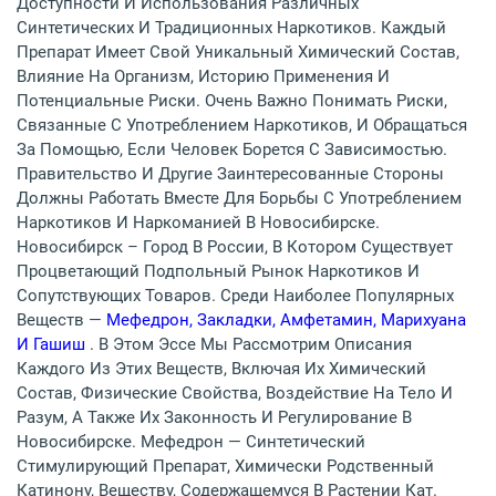
Доступности И Использования Различных
Синтетических И Традиционных Наркотиков. Каждый
Препарат Имеет Свой Уникальный Химический Состав,
Влияние На Организм, Историю Применения И
Потенциальные Риски. Очень Важно Понимать Риски,
Связанные С Употреблением Наркотиков, И Обращаться
За Помощью, Если Человек Борется С Зависимостью.
Правительство И Другие Заинтересованные Стороны
Должны Работать Вместе Для Борьбы С Употреблением
Наркотиков И Наркоманией В Новосибирске.
Новосибирск – Город В России, В Котором Существует
Процветающий Подпольный Рынок Наркотиков И
Сопутствующих Товаров. Среди Наиболее Популярных
Веществ —
Мефедрон, Закладки, Амфетамин, Марихуана
И Гашиш
. В Этом Эссе Мы Рассмотрим Описания
Каждого Из Этих Веществ, Включая Их Химический
Состав, Физические Свойства, Воздействие На Тело И
Разум, А Также Их Законность И Регулирование В
Новосибирске. Мефедрон — Синтетический
Стимулирующий Препарат, Химически Родственный
Катинону, Веществу, Содержащемуся В Растении Кат.