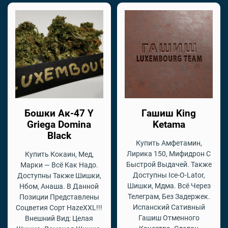
Бошки Ак-47 Y
Гашиш King
Griega Domina
Ketama
Black
Купить Амфетамин,
Лирика 150, Мифидрон С
Купить Кокаин, Мед,
Быстрой Выдачей. Также
Марки — Всё Как Надо.
Доступны Ice-O-Lator,
Доступны Также Шишки,
Шишки, Мдма. Всё Через
Нбом, Анаша. В Данной
Телеграм, Без Задержек.
Позиции Представлены
Испанский Сативный
Соцветия Сорт HazeXXL!!!
Гашиш Отменного
Внешний Вид: Целая