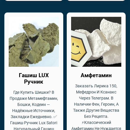
Гашиш LUX
Амфетамин
Ручник
Заказать Лирика 150,
Мефедрон И Ксанакс
Где Купить Шишки? В
Через Телеграм. В
Продаже Метамефтамин,
Наличии Фен, Героин, А
Бошки, Кодеин —
Также Другие Вещества
Надёжные Источники,
Без Рецепта.
Закладки Ежедневно. ✅
⚡Классический
Гашиш Ручник Lux Satori
Амфетамин Не Нуждается
Натуральный Гашиш