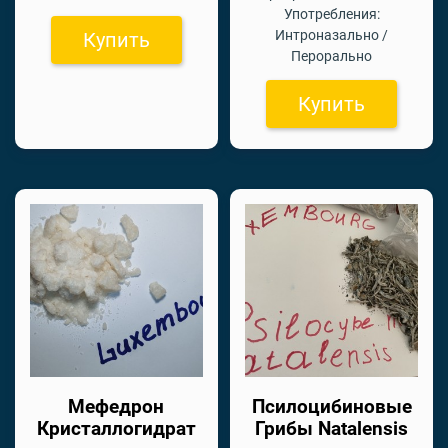
Употребления:
Интроназально /
Купить
Перорально
Купить
Мефедрон
Псилоцибиновые
Кристаллогидрат
Грибы Natalensis