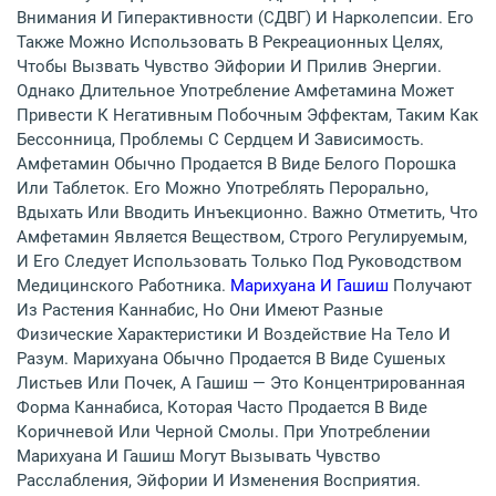
Внимания И Гиперактивности (СДВГ) И Нарколепсии. Его
Также Можно Использовать В Рекреационных Целях,
Чтобы Вызвать Чувство Эйфории И Прилив Энергии.
Однако Длительное Употребление Амфетамина Может
Привести К Негативным Побочным Эффектам, Таким Как
Бессонница, Проблемы С Сердцем И Зависимость.
Амфетамин Обычно Продается В Виде Белого Порошка
Или Таблеток. Его Можно Употреблять Перорально,
Вдыхать Или Вводить Инъекционно. Важно Отметить, Что
Амфетамин Является Веществом, Строго Регулируемым,
И Его Следует Использовать Только Под Руководством
Медицинского Работника.
Марихуана И Гашиш
Получают
Из Растения Каннабис, Но Они Имеют Разные
Физические Характеристики И Воздействие На Тело И
Разум. Марихуана Обычно Продается В Виде Сушеных
Листьев Или Почек, А Гашиш — Это Концентрированная
Форма Каннабиса, Которая Часто Продается В Виде
Коричневой Или Черной Смолы. При Употреблении
Марихуана И Гашиш Могут Вызывать Чувство
Расслабления, Эйфории И Изменения Восприятия.