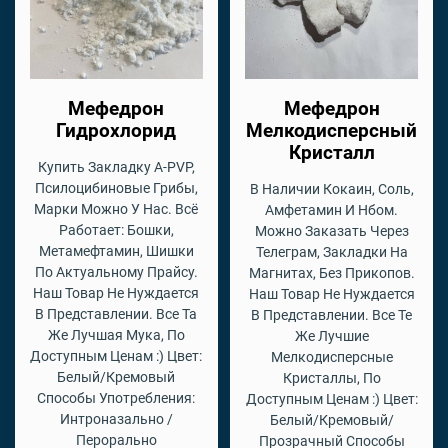
Мефедрон
Мефедрон
Гидрохлорид
Мелкодисперсный
Кристалл
Купить Закладку A-PVP,
Псилоцибиновые Грибы,
В Наличии Кокаин, Соль,
Марки Можно У Нас. Всё
Амфетамин И Нбом.
Работает: Бошки,
Можно Заказать Через
Метамефтамин, Шишки
Телеграм, Закладки На
По Актуальному Прайсу.
Магнитах, Без Прикопов.
Наш Товар Не Нуждается
Наш Товар Не Нуждается
В Представлении. Все Та
В Представлении. Все Те
Же Лучшая Мука, По
Же Лучшие
Доступным Ценам :) Цвет:
Мелкодисперсные
Белый/Кремовый
Кристаллы, По
Способы Употребления:
Доступным Ценам :) Цвет:
Интроназально /
Белый/Кремовый/
Перорально
Прозрачный Способы