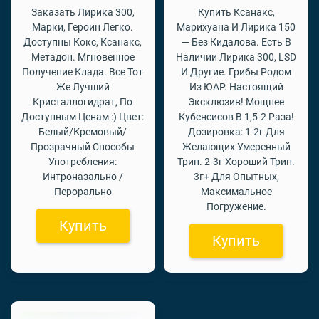
Заказать Лирика 300,
Купить Ксанакс,
Марки, Героин Легко.
Марихуана И Лирика 150
Доступны Кокс, Ксанакс,
— Без Кидалова. Есть В
Метадон. Мгновенное
Наличии Лирика 300, LSD
Получение Клада. Все Тот
И Другие. Грибы Родом
Же Лучший
Из ЮАР. Настоящий
Кристаллогидрат, По
Эксклюзив! Мощнее
Доступным Ценам :) Цвет:
Кубенсисов В 1,5-2 Раза!
Белый/Кремовый/
Дозировка: 1-2г Для
Прозрачный Способы
Желающих Умеренный
Употребления:
Трип. 2-3г Хороший Трип.
Интроназально /
3г+ Для Опытных,
Перорально
Максимальное
Погружение.
Купить
Купить