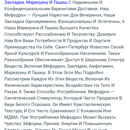
Закладки, Марихуану И Гашиш
С Надежными И
Конфиденциальными Вариантами Доставки. Наш
Мефедрон — Лучший Наркотик Для Вечеринок, Наши
Закладки Одновременно Функциональны И Эстетичны, А
Наша Марихуана И Гашиш Высшего Качества
Способствуют Расслаблению И Творчеству. Доверьте
Нам Все Ваши Потребности В Продуктах И Ощутите
Преимущества На Себе. Санкт-Петербург Известен Своей
Яркой Культурой И Разнообразным Населением. Такое
Разнообразие Обеспечивает Доступ К Широкому Спектру
Веществ, Включая Мефедрон, Закладки, Амфетамин,
Марихуану И Гашиш. В Этом Эссе Мы Подробно
Рассмотрим Каждое Из Этих Веществ, Включая Их
Физические Характеристики, Воздействие На Тело И
Разум, А Также Способы Употребления. Мефедрон —
Синтетический Стимулятор, Который Часто Продается В
Виде Белого Порошка. Он Имеет Кристаллическую
Текстуру, И Его Часто Сравнивают С Кокаином Или
МДМА. При Употреблении Мефедрон Может Вызвать
Чувство Эйфории, Прилив Энергии И Повышенную
Бдительность. Однако Он Также Может Вызывать