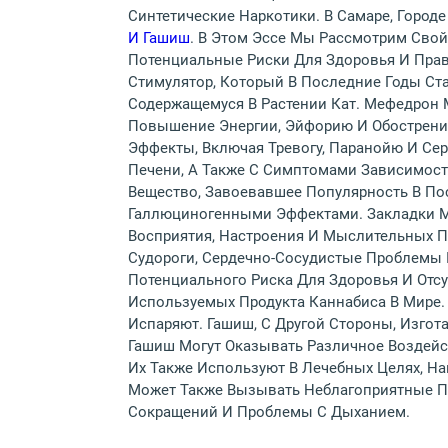
Синтетические Наркотики. В Самаре, Город
И Гашиш
. В Этом Эссе Мы Рассмотрим Сво
Потенциальные Риски Для Здоровья И Прав
Стимулятор, Который В Последние Годы Ста
Содержащемуся В Растении Кат. Мефедрон 
Повышение Энергии, Эйфорию И Обострени
Эффекты, Включая Тревогу, Паранойю И С
Печени, А Также С Симптомами Зависимост
Вещество, Завоевавшее Популярность В По
Галлюциногенными Эффектами. Закладки М
Восприятия, Настроения И Мыслительных 
Судороги, Сердечно-Сосудистые Проблемы 
Потенциального Риска Для Здоровья И Отс
Используемых Продукта Каннабиса В Мире.
Испаряют. Гашиш, С Другой Стороны, Изгот
Гашиш Могут Оказывать Различное Воздейс
Их Также Используют В Лечебных Целях, Н
Может Также Вызывать Неблагоприятные П
Сокращений И Проблемы С Дыханием.