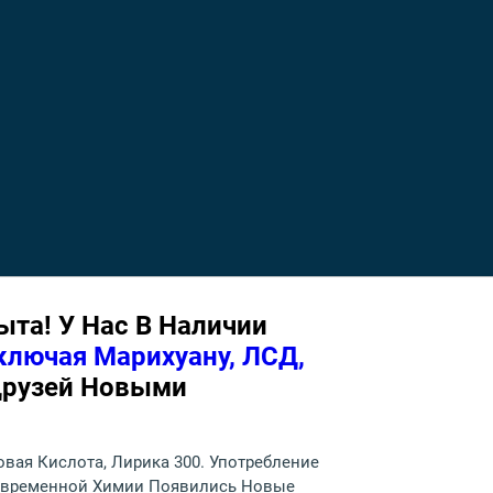
та! У Нас В Наличии
ключая Марихуану, ЛСД,
 Друзей Новыми
овая Кислота, Лирика 300. Употребление
Современной Химии Появились Новые