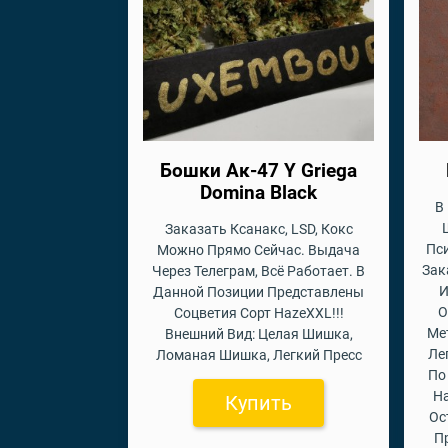
Бошки Ак-47 Y Griega
Domina Black
В
Заказать Ксанакс, LSD, Кокс
Пс
Можно Прямо Сейчас. Выдача
Зак
Через Телеграм, Всё Работает. В
И
Данной Позиции Представлены
О
Соцветия Сорт HazeXXL!!!
Ме
Внешний Вид: Целая Шишка,
Ле
Ломаная Шишка, Легкий Пресс
По
На
Купить
Ос
П