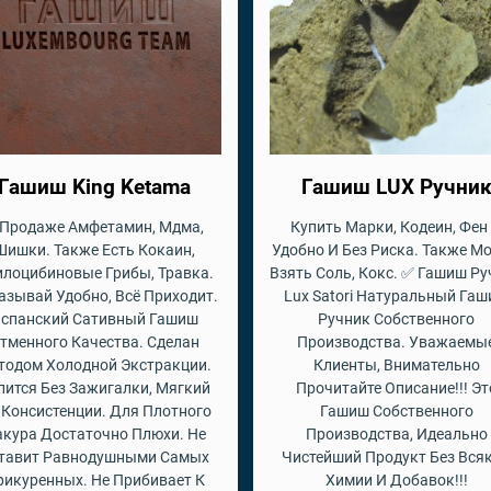
Гашиш King Ketama
Гашиш LUX Ручни
 Продаже Амфетамин, Мдма,
Купить Марки, Кодеин, Фен
Шишки. Также Есть Кокаин,
Удобно И Без Риска. Также М
илоцибиновые Грибы, Травка.
Взять Соль, Кокс. ✅ Гашиш Р
азывай Удобно, Всё Приходит.
Lux Satori Натуральный Га
спанский Сативный Гашиш
Ручник Собственного
тменного Качества. Сделан
Производства. Уважаемы
тодом Холодной Экстракции.
Клиенты, Внимательно
пится Без Зажигалки, Мягкий
Прочитайте Описание!!! Эт
 Консистенции. Для Плотного
Гашиш Собственного
кура Достаточно Плюхи. Не
Производства, Идеально
тавит Равнодушными Самых
Чистейший Продукт Без Вся
рикуренных. Не Прибивает К
Химии И Добавок!!!