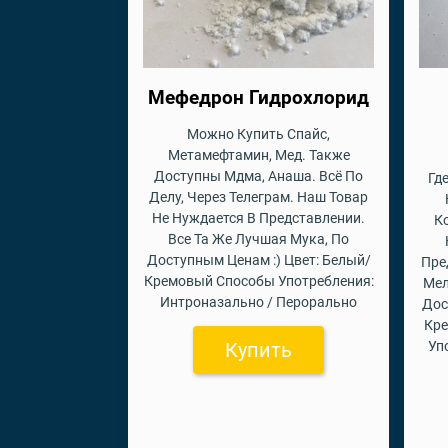
Мефедрон Гидрохлорид
Можно Купить Спайс,
Метамефтамин, Мед. Также
Доступны Мдма, Анаша. Всё По
Гд
Делу, Через Телеграм. Наш Товар
Не Нуждается В Представлении.
К
Все Та Же Лучшая Мука, По
Доступным Ценам :) Цвет: Белый/
Пре
Кремовый Способы Употребления:
Мел
Интроназально / Перорально
Дос
Кр
Купить
Уп