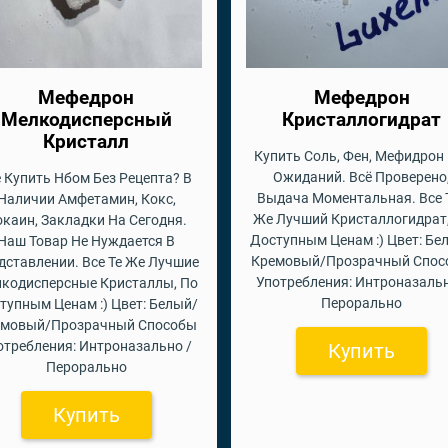
Мефедрон
Мефедрон
Мелкодисперсный
Кристаллогидрат
Кристалл
Купить Соль, Фен, Мефидрон
Ожиданий. Всё Проверено
е Купить Нбом Без Рецепта? В
Выдача Моментальная. Все 
Наличии Амфетамин, Кокс,
Же Лучший Кристаллогидрат
окаин, Закладки На Сегодня.
Доступным Ценам :) Цвет: Бе
Наш Товар Не Нуждается В
Кремовый/Прозрачный Спос
дставлении. Все Те Же Лучшие
Употребления: Интроназальн
кодисперсные Кристаллы, По
Перорально
тупным Ценам :) Цвет: Белый/
емовый/Прозрачный Способы
отребления: Интроназально /
Купить
Перорально
Купить