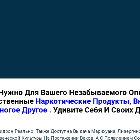
 Нужно Для Вашего Незабываемого Опы
ественные
Наркотические Продукты, В
ногое Другое
. Удивите Себя И Своих
фидрон Реально. Также Доступна Выдача Марихуана, Лизергин
веческой Культуры На Протяжении Веков, А С Появлением 