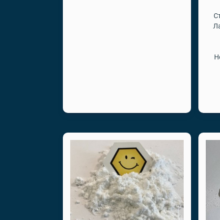
С
Л
Н