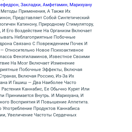
ефедрон, Закладки, Амфетамин, Марихуану
 Методы Применения, А Также Их
инон, Представляет Собой Синтетический
огичен Катинону, Природному Стимулятору,
 И Его Воздействие На Организм Включает
зывать Неблагоприятные Побочные
дрона Связано С Повреждением Почек И
, — Относительно Новое Психоактивное
Класса Фенэтиламинов, Известное Своими
твие На Мозг Включает Изменение
приятные Побочные Эффекты, Включая
транах, Включая Россию, Из-За Их
уана И Гашиш — Два Наиболее Часто
Растения Каннабис, Ее Обычно Курят Или
и Принимается Внутрь. И Марихуана, И
рного Восприятия И Повышение Аппетита.
о Употребление Продуктов Каннабиса
ии, Увеличение Частоты Сердечных