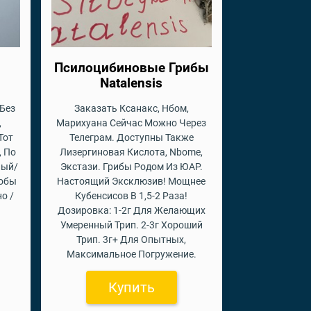
Псилоцибиновые Грибы
Natalensis
 Без
Заказать Ксанакс, Нбом,
,
Марихуана Сейчас Можно Через
Тот
Телеграм. Доступны Также
, По
Лизергиновая Кислота, Nbome,
лый/
Экстази. Грибы Родом Из ЮАР.
обы
Настоящий Эксклюзив! Мощнее
о /
Кубенсисов В 1,5-2 Раза!
Дозировка: 1-2г Для Желающих
Умеренный Трип. 2-3г Хороший
Трип. 3г+ Для Опытных,
Максимальное Погружение.
Купить