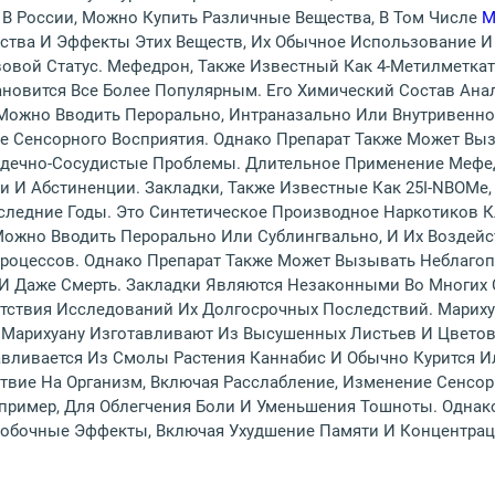
е В России, Можно Купить Различные Вещества, В Том Числе
М
йства И Эффекты Этих Веществ, Их Обычное Использование И
овой Статус. Мефедрон, Также Известный Как 4-Метилметкат
новится Все Более Популярным. Его Химический Состав Анал
Можно Вводить Перорально, Интраназально Или Внутривенно,
е Сенсорного Восприятия. Однако Препарат Также Может Вы
ердечно-Сосудистые Проблемы. Длительное Применение Мефе
и И Абстиненции. Закладки, Также Известные Как 25I-NBOMe
следние Годы. Это Синтетическое Производное Наркотиков 
ожно Вводить Перорально Или Сублингвально, И Их Воздейс
Процессов. Однако Препарат Также Может Вызывать Неблаго
И Даже Смерть. Закладки Являются Незаконными Во Многих С
утствия Исследований Их Долгосрочных Последствий. Марих
 Марихуану Изготавливают Из Высушенных Листьев И Цветов 
авливается Из Смолы Растения Каннабис И Обычно Курится Ил
твие На Организм, Включая Расслабление, Изменение Сенсо
апример, Для Облегчения Боли И Уменьшения Тошноты. Однак
обочные Эффекты, Включая Ухудшение Памяти И Концентрац