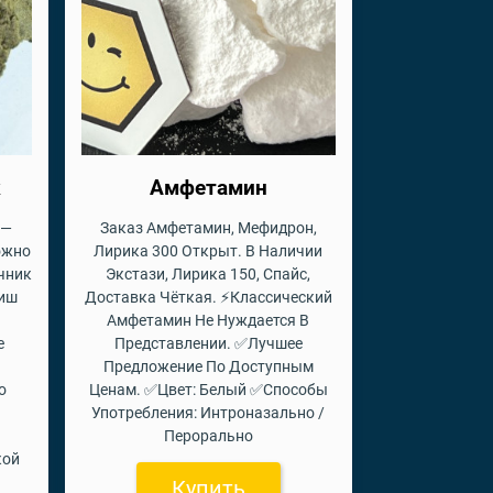
к
Амфетамин
 —
Заказ Амфетамин, Мефидрон,
ожно
Лирика 300 Открыт. В Наличии
учник
Экстази, Лирика 150, Спайс,
шиш
Доставка Чёткая. ⚡Классический
Амфетамин Не Нуждается В
е
Представлении. ✅Лучшее
Предложение По Доступным
о
Ценам. ✅Цвет: Белый ✅Способы
Употребления: Интроназально /
Перорально
кой
Купить