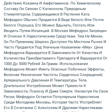
Действию Кокаина И Амфетаминов. По Химическому
Составу Он Связан С Катиноном, Природным
Стимулятором, Содержащимся В Растении Ката.
Мефедрон Обычно Продается В Виде Белого Или Почти
Белого Порошка, Его Можно Вдыхать, Глотать Или
Вводить Путем Инъекций. В Москве Мефедрон Запрещен
И Отнесен К Наркотическим Средствам. Тем Не Менее,
Он По-Прежнему Широко Доступен На Местном Рынке И
Часто Продается Под Уличным Названием «мяу». Цена
Мефедрона Варьируется В Зависимости От Качества И
Количества Приобретаемого Препарата И Варьируется От
1000 До 5000 Рублей За Грамм. Использование
Мефедрона Может Иметь Опасные Побочные Эффекты,
Включая Увеличение Частоты Сердечных Сокращений,
Артериального Давления И Температуры Тела.
Длительное Употребление Может Привести К
Зависимости, Психозу И Даже Смерти. Несмотря На Свои
Риски, Мефедрон Остается Популярным Наркотиком
Среди Молодежи Москвы, Которая Часто Употребляет
Его В Сочетании С Алкоголем И Другими Наркотиками.