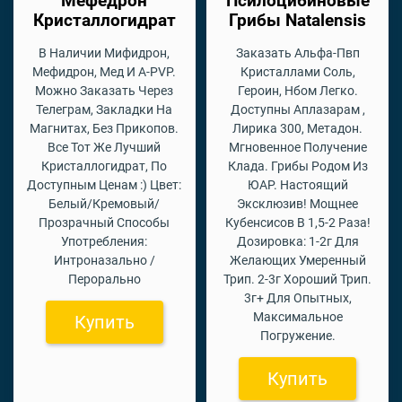
Мефедрон
Псилоцибиновые
Кристаллогидрат
Грибы Natalensis
В Наличии Мифидрон,
Заказать Альфа-Пвп
Мефидрон, Мед И A-PVP.
Кристаллами Соль,
Можно Заказать Через
Героин, Нбом Легко.
Телеграм, Закладки На
Доступны Аплазарам ,
Магнитах, Без Прикопов.
Лирика 300, Метадон.
Все Тот Же Лучший
Мгновенное Получение
Кристаллогидрат, По
Клада. Грибы Родом Из
Доступным Ценам :) Цвет:
ЮАР. Настоящий
Белый/Кремовый/
Эксклюзив! Мощнее
Прозрачный Способы
Кубенсисов В 1,5-2 Раза!
Употребления:
Дозировка: 1-2г Для
Интроназально /
Желающих Умеренный
Перорально
Трип. 2-3г Хороший Трип.
3г+ Для Опытных,
Максимальное
Купить
Погружение.
Купить