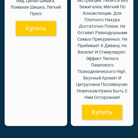
Экстракции. Лепится Без
Вид: Целая Шишка,
Зажигалки, Мягкий По
Ломаная Шишка, Легкий
Консистенции. Для
Пресс
Плотного Накура
Достаточно Плюхи. Не
Купить
Оставит Равнодушными
Самых Прикуренных. Не
Прибивает К Дивану, Но
Веселит И Стимулирует.
Эффект Теплого
Лампового
Психоделического High.
Вкусный Аромат И
Цитрусовое Послевкусие.
Новичкам Нужно Быть С
Ним Осторожнее!
Купить