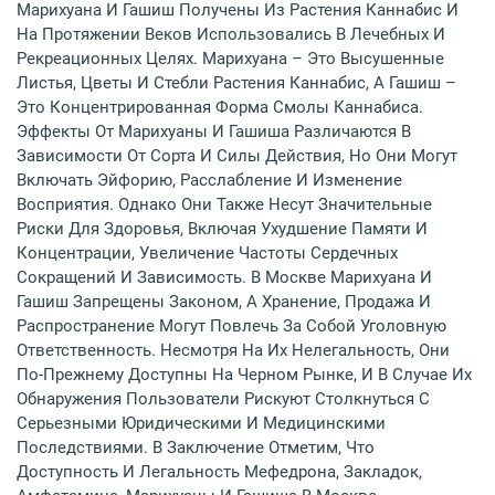
Марихуана И Гашиш Получены Из Растения Каннабис И
На Протяжении Веков Использовались В Лечебных И
Рекреационных Целях. Марихуана – Это Высушенные
Листья, Цветы И Стебли Растения Каннабис, А Гашиш –
Это Концентрированная Форма Смолы Каннабиса.
Эффекты От Марихуаны И Гашиша Различаются В
Зависимости От Сорта И Силы Действия, Но Они Могут
Включать Эйфорию, Расслабление И Изменение
Восприятия. Однако Они Также Несут Значительные
Риски Для Здоровья, Включая Ухудшение Памяти И
Концентрации, Увеличение Частоты Сердечных
Сокращений И Зависимость. В Москве Марихуана И
Гашиш Запрещены Законом, А Хранение, Продажа И
Распространение Могут Повлечь За Собой Уголовную
Ответственность. Несмотря На Их Нелегальность, Они
По-Прежнему Доступны На Черном Рынке, И В Случае Их
Обнаружения Пользователи Рискуют Столкнуться С
Серьезными Юридическими И Медицинскими
Последствиями. В Заключение Отметим, Что
Доступность И Легальность Мефедрона, Закладок,