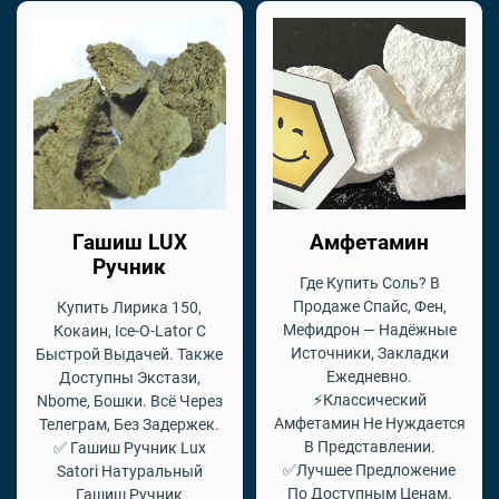
Гашиш LUX
Амфетамин
Ручник
Где Купить Соль? В
Продаже Спайс, Фен,
Купить Лирика 150,
Мефидрон — Надёжные
Кокаин, Ice-O-Lator С
Источники, Закладки
Быстрой Выдачей. Также
Ежедневно.
Доступны Экстази,
⚡Классический
Nbome, Бошки. Всё Через
Амфетамин Не Нуждается
Телеграм, Без Задержек.
В Представлении.
✅ Гашиш Ручник Lux
✅Лучшее Предложение
Satori Натуральный
По Доступным Ценам.
Гашиш Ручник