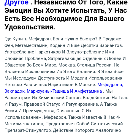
Другое
. Независимо От Того, Какие
Эмоции Вы Хотите Испытать, У Нас
Есть Все Необходимое Для Вашего
Удовольствия.
Где Купить Мефедрон, Если Нужно Быстро? В Продаже
Фен, Метамефтамин, Кодеин И Ещё Десятки Вариантов.
Употребление Наркотиков И Злоупотребление Ими —
Сложная Проблема, Затрагивающая Отдельных Людей И
Общества Во Всем Мире. Москва, Столица России, Не
Является Исключением Из Этого Явления. В Этом Эссе
Мы Исследуем Доступность И Модели Использования
Четырех Различных Наркотиков В Москве:
Мефедрона,
Закладок, Марихуаны/гашиша И Амфетамина
. Мы
Рассмотрим Их Химический Состав, Воздействие На Тело
И Разум, Правовой Статус И Регулирование, А Также
Риски И Преимущества, Связанные С Их
Использованием. Мефедрон, Также Известный Как 4-
Метилметкатинон, Представляет Собой Синтетический
Препарат-Стимулятор, Действие Которого Аналогично