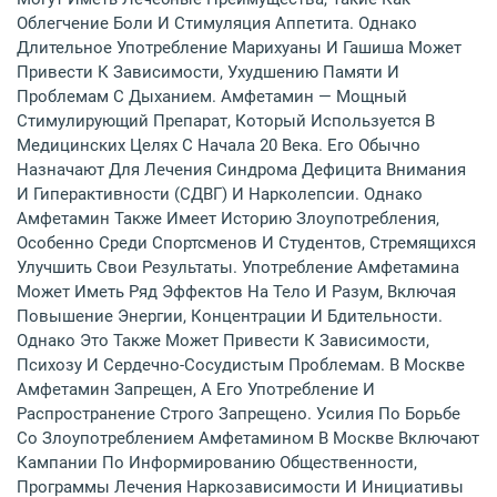
Облегчение Боли И Стимуляция Аппетита. Однако
Длительное Употребление Марихуаны И Гашиша Может
Привести К Зависимости, Ухудшению Памяти И
Проблемам С Дыханием. Амфетамин — Мощный
Стимулирующий Препарат, Который Используется В
Медицинских Целях С Начала 20 Века. Его Обычно
Назначают Для Лечения Синдрома Дефицита Внимания
И Гиперактивности (СДВГ) И Нарколепсии. Однако
Амфетамин Также Имеет Историю Злоупотребления,
Особенно Среди Спортсменов И Студентов, Стремящихся
Улучшить Свои Результаты. Употребление Амфетамина
Может Иметь Ряд Эффектов На Тело И Разум, Включая
Повышение Энергии, Концентрации И Бдительности.
Однако Это Также Может Привести К Зависимости,
Психозу И Сердечно-Сосудистым Проблемам. В Москве
Амфетамин Запрещен, А Его Употребление И
Распространение Строго Запрещено. Усилия По Борьбе
Со Злоупотреблением Амфетамином В Москве Включают
Кампании По Информированию Общественности,
Программы Лечения Наркозависимости И Инициативы