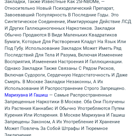
Закладки, Также Известные Как 25I-NBOMe, —
Относительно Новый Психоделический Препарат,
Завоевавший Популярность В Последние Годы. Это
Синтетическое Соединение, Имитирующее Действие ЛСД
И Других Галлюциногенных Наркотиков. Закладки
Обычно Продаются В Виде Маленьких Квадратиков
Бумаги, Которые Для Растворения Кладут На Язык Или
Под Губу. Использование Закладок Может Иметь Ряд
Последствий Для Тела И Разума, Включая Изменение
Восприятия, Изменения Настроения И Галлюцинации.
Однако Закладки Также Связаны С Рядом Рисков,
Включая Судороги, Сердечную Недостаточность И Даже
Смерть. В Москве Закладки Незаконны, А Их
Использование И Распространение Строго Запрещено.
Марихуана И Гашиш
— Самые Распространенные
Запрещенные Наркотики В Москве. Оба Они Получены
Из Растения Каннабис И Обычно Употребляются Путем
Курения Или Испарения. В Москве Марихуана И Гашиш
Запрещены Законом, А Их Употребление И Хранение
Может Повлечь За Собой Штрафы И Тюремное
Заключение.