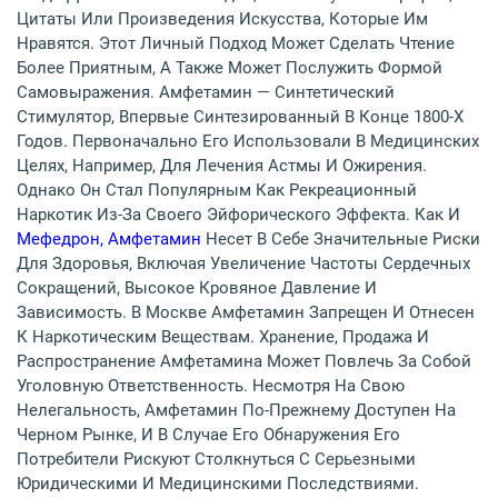
Цитаты Или Произведения Искусства, Которые Им
Нравятся. Этот Личный Подход Может Сделать Чтение
Более Приятным, А Также Может Послужить Формой
Самовыражения. Амфетамин — Синтетический
Стимулятор, Впервые Синтезированный В Конце 1800-Х
Годов. Первоначально Его Использовали В Медицинских
Целях, Например, Для Лечения Астмы И Ожирения.
Однако Он Стал Популярным Как Рекреационный
Наркотик Из-За Своего Эйфорического Эффекта. Как И
Мефедрон, Амфетамин
Несет В Себе Значительные Риски
Для Здоровья, Включая Увеличение Частоты Сердечных
Сокращений, Высокое Кровяное Давление И
Зависимость. В Москве Амфетамин Запрещен И Отнесен
К Наркотическим Веществам. Хранение, Продажа И
Распространение Амфетамина Может Повлечь За Собой
Уголовную Ответственность. Несмотря На Свою
Нелегальность, Амфетамин По-Прежнему Доступен На
Черном Рынке, И В Случае Его Обнаружения Его
Потребители Рискуют Столкнуться С Серьезными
Юридическими И Медицинскими Последствиями.