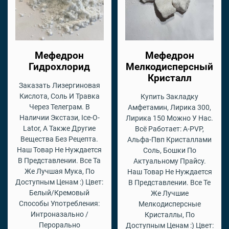
Мефедрон
Мефедрон
Гидрохлорид
Мелкодисперсный
Кристалл
Заказать Лизергиновая
Кислота, Соль И Травка
Купить Закладку
Через Телеграм. В
Амфетамин, Лирика 300,
Наличии Экстази, Ice-O-
Лирика 150 Можно У Нас.
Lator, А Также Другие
Всё Работает: A-PVP,
Вещества Без Рецепта.
Альфа-Пвп Кристаллами
Наш Товар Не Нуждается
Соль, Бошки По
В Представлении. Все Та
Актуальному Прайсу.
Же Лучшая Мука, По
Наш Товар Не Нуждается
Доступным Ценам :) Цвет:
В Представлении. Все Те
Белый/Кремовый
Же Лучшие
Способы Употребления:
Мелкодисперсные
Интроназально /
Кристаллы, По
Перорально
Доступным Ценам :) Цвет: