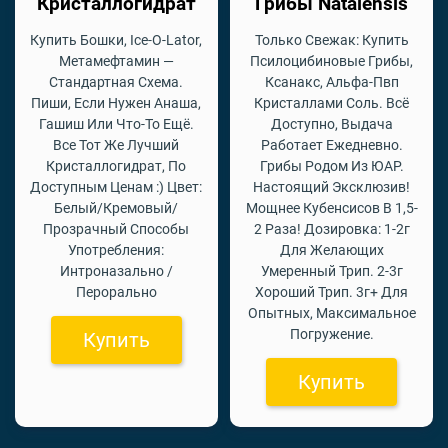
Кристаллогидрат
Грибы Natalensis
Купить Бошки, Ice-O-Lator,
Только Свежак: Купить
Метамефтамин —
Псилоцибиновые Грибы,
Стандартная Схема.
Ксанакс, Альфа-Пвп
Пиши, Если Нужен Анаша,
Кристаллами Соль. Всё
Гашиш Или Что-То Ещё.
Доступно, Выдача
Все Тот Же Лучший
Работает Ежедневно.
Кристаллогидрат, По
Грибы Родом Из ЮАР.
Доступным Ценам :) Цвет:
Настоящий Эксклюзив!
Белый/Кремовый/
Мощнее Кубенсисов В 1,5-
Прозрачный Способы
2 Раза! Дозировка: 1-2г
Употребления:
Для Желающих
Интроназально /
Умеренный Трип. 2-3г
Перорально
Хороший Трип. 3г+ Для
Опытных, Максимальное
Погружение.
Купить
Купить