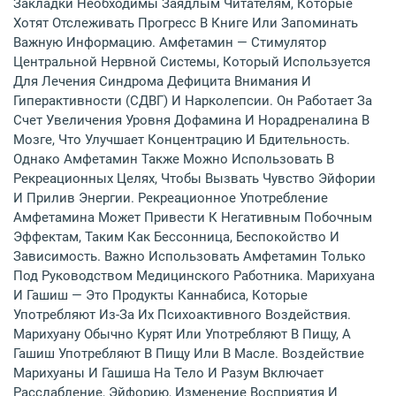
Закладки Необходимы Заядлым Читателям, Которые
Хотят Отслеживать Прогресс В Книге Или Запоминать
Важную Информацию. Амфетамин — Стимулятор
Центральной Нервной Системы, Который Используется
Для Лечения Синдрома Дефицита Внимания И
Гиперактивности (СДВГ) И Нарколепсии. Он Работает За
Счет Увеличения Уровня Дофамина И Норадреналина В
Мозге, Что Улучшает Концентрацию И Бдительность.
Однако Амфетамин Также Можно Использовать В
Рекреационных Целях, Чтобы Вызвать Чувство Эйфории
И Прилив Энергии. Рекреационное Употребление
Амфетамина Может Привести К Негативным Побочным
Эффектам, Таким Как Бессонница, Беспокойство И
Зависимость. Важно Использовать Амфетамин Только
Под Руководством Медицинского Работника. Марихуана
И Гашиш — Это Продукты Каннабиса, Которые
Употребляют Из-За Их Психоактивного Воздействия.
Марихуану Обычно Курят Или Употребляют В Пищу, А
Гашиш Употребляют В Пищу Или В Масле. Воздействие
Марихуаны И Гашиша На Тело И Разум Включает
Расслабление, Эйфорию, Изменение Восприятия И