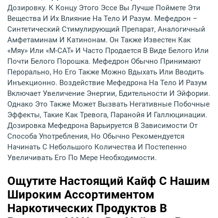
Дозировку. К Концу Этого Эссе Вы Лучше Поймете Эти
Вещества И Их Влияние На Тело И Разум. Мефедрон –
Синтетический Стимулирующий Препарат, Аналогичный
Амфетаминам И Катинонам. Он Также Известен Как
«мяу» Или «M-CAT» И Часто Продается В Виде Белого Или
Почти Белого Порошка. Мефедрон Обычно Принимают
Перорально, Но Его Также Можно Вдыхать Или Вводить
Инъекционно. Воздействие Мефедрона На Тело И Разум
Включает Увеличение Энергии, Бдительности И Эйфории.
Однако Это Также Может Вызвать Негативные Побочные
Эффекты, Такие Как Тревога, Паранойя И Галлюцинации.
Дозировка Мефедрона Варьируется В Зависимости От
Способа Употребления, Но Обычно Рекомендуется
Начинать С Небольшого Количества И Постепенно
Увеличивать Его По Мере Необходимости.
Ощутите Настоящий Кайф С Нашим
Широким Ассортиментом
Наркотических Продуктов В