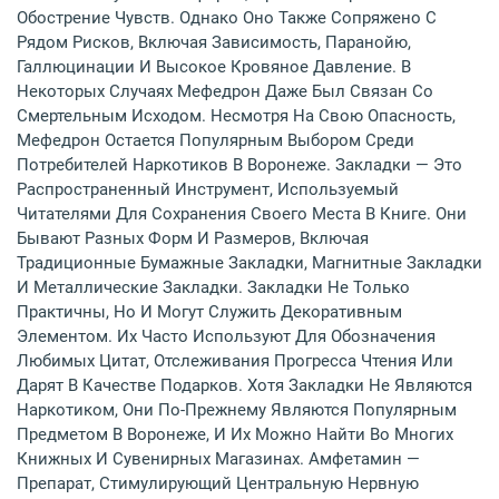
Обострение Чувств. Однако Оно Также Сопряжено С
Рядом Рисков, Включая Зависимость, Паранойю,
Галлюцинации И Высокое Кровяное Давление. В
Некоторых Случаях Мефедрон Даже Был Связан Со
Смертельным Исходом. Несмотря На Свою Опасность,
Мефедрон Остается Популярным Выбором Среди
Потребителей Наркотиков В Воронеже. Закладки — Это
Распространенный Инструмент, Используемый
Читателями Для Сохранения Своего Места В Книге. Они
Бывают Разных Форм И Размеров, Включая
Традиционные Бумажные Закладки, Магнитные Закладки
И Металлические Закладки. Закладки Не Только
Практичны, Но И Могут Служить Декоративным
Элементом. Их Часто Используют Для Обозначения
Любимых Цитат, Отслеживания Прогресса Чтения Или
Дарят В Качестве Подарков. Хотя Закладки Не Являются
Наркотиком, Они По-Прежнему Являются Популярным
Предметом В Воронеже, И Их Можно Найти Во Многих
Книжных И Сувенирных Магазинах. Амфетамин —
Препарат, Стимулирующий Центральную Нервную