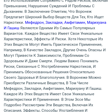
Его Использование Сопряжено С Рядом Рисков, Включая
Привыкание, Нарушение Суждений И Проблемы С
Дыханием. В Заключение Отметим, Что Воронеж
Предлагает Широкий Выбор Веществ Для Тех, Кто Ищет
Наркотики.
Мефедрон, Закладки, Амфетамин, Марихуана
И Гашиш
Являются Одними Из Самых Популярных
Вариантов. Каждое Вещество Имеет Свои Уникальные
Характеристики, Эффекты И Риски. Хотя Некоторые Из
Этих Веществ Могут Иметь Практическое Применение,
Например, В Качестве Закладок, Другие Очень Опасны И
Могут Привести К Зависимости, Проблемам Со
Здоровьем И Даже Смерти. Людям Важно Понимать
Риски, Связанные С Употреблением Наркотиков, И
Принимать Обоснованные Решения Относительно
Своего Здоровья И Благополучия. В Воронеже Можно
Приобрести Различные Вещества, В Том Числе
Мефедрон, Закладки, Амфетамин, Марихуану И Гашиш.
Каждое Из Этих Веществ Имеет Свои Уникальные
Характеристики И Применение. В Этом Эссе Мы
Подробно Рассмотрим Эти Вещества, Включая Их
Описания, Эффекты, Способы Употребления И