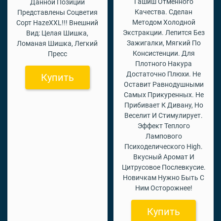
Гашиш Отменного
Данной Позиции
Качества. Сделан
Представлены Соцветия
Методом Холодной
Сорт HazeXXL!!! Внешний
Экстракции. Лепится Без
Вид: Целая Шишка,
Зажигалки, Мягкий По
Ломаная Шишка, Легкий
Консистенции. Для
Пресс
Плотного Накура
Достаточно Плюхи. Не
Купить
Оставит Равнодушными
Самых Прикуренных. Не
Прибивает К Дивану, Но
Веселит И Стимулирует.
Эффект Теплого
Лампового
Психоделического High.
Вкусный Аромат И
Цитрусовое Послевкусие.
Новичкам Нужно Быть С
Ним Осторожнее!
Купить