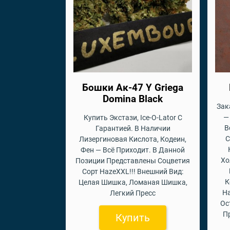
Бошки Ак-47 Y Griega
Domina Black
Зак
—
Купить Экстази, Ice-O-Lator С
В
Гарантией. В Наличии
С
Лизергиновая Кислота, Кодеин,
Фен — Всё Приходит. В Данной
Хо
Позиции Представлены Соцветия
Сорт HazeXXL!!! Внешний Вид:
К
Целая Шишка, Ломаная Шишка,
На
Легкий Пресс
Ос
П
Купить