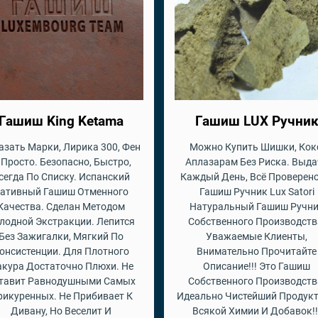
Гашиш King Ketama
Гашиш LUX Ручни
азать Марки, Лирика 300, Фен
Можно Купить Шишки, Кок
 Просто. Безопасно, Быстро,
Аплазарам Без Риска. Выда
сегда По Списку. Испанский
Каждый День, Всё Проверено
ативный Гашиш Отменного
Гашиш Ручник Lux Satori
Качества. Сделан Методом
Натуральный Гашиш Ручн
лодной Экстракции. Лепится
Собственного Производств
Без Зажигалки, Мягкий По
Уважаемые Клиенты,
онсистенции. Для Плотного
Внимательно Прочитайте
кура Достаточно Плюхи. Не
Описание!!! Это Гашиш
тавит Равнодушными Самых
Собственного Производств
рикуренных. Не Прибивает К
Идеально Чистейший Продукт
Дивану, Но Веселит И
Всякой Химии И Добавок!!