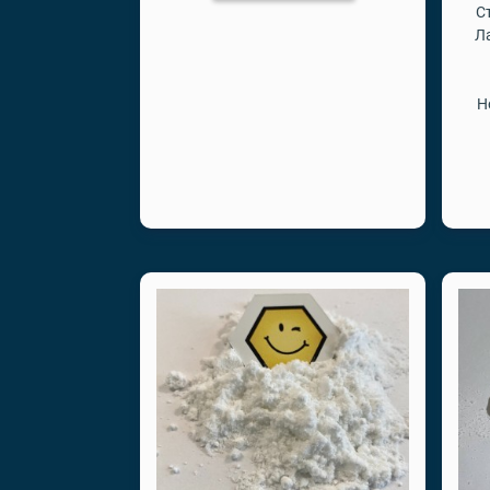
С
Л
Н