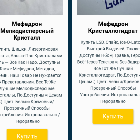
Мефедрон
Мефедрон
Мелкодисперсный
Кристаллогидрат
Кристалл
Купить LSD, Спайс, Ice-O-Lato
Быстрой Выдачей. Также
упить Шишки, Лизергиновая
Доступны Нбом, Травка, Геро
лота, Альфа-Пвп Кристаллами
Всё Через Телеграм, Без Заде
ль — Всё Как Надо. Доступны
Все Тот Же Лучший
Также Мефедрон, Метадон,
Кристаллогидрат, По Досту
еин. Наш Товар Не Нуждается
Ценам :) Цвет: Белый/Кремо
В Представлении. Все Те Же
Прозрачный Способы
Лучшие Мелкодисперсные
Употребления: Интроназальн
сталлы, По Доступным Ценам
Перорально
:) Цвет: Белый/Кремовый/
Прозрачный Способы
отребления: Интроназально /
Купить
Перорально
Купить