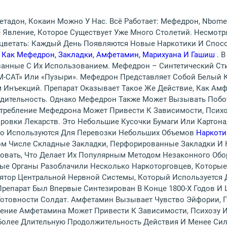
тадон, Кокаин Можно У Нас. Всё Работает: Мефедрон, Nbome
 Явление, Которое Существует Уже Много Столетий. Несмотр
цветать: Каждый День Появляются Новые Наркотики И Способ
 Как Мефедрон, Закладки, Амфетамин, Марихуана И Гашиш
. 
язанные С Их Использованием. Мефедрон – Синтетический С
 «M-CAT» Или «пузыри». Мефедрон Представляет Собой Белый
м Инъекций. Препарат Оказывает Такое Же Действие, Как Ам
ительность. Однако Мефедрон Также Может Вызывать Побоч
требление Мефедрона Может Привести К Зависимости, Психо
ровки Лекарств. Это Небольшие Кусочки Бумаги Или Картон
но Используются Для Перевозки Небольших Объемов
Наркоти
ом Числе Складные Закладки, Перфорированные Закладки И 
ировать, Что Делает Их Популярным Методом Незаконного Обо
ые Органы Разоблачили Несколько Наркоторговцев, Которые
тор Центральной Нервной Системы, Который Используется 
Препарат Был Впервые Синтезирован В Конце 1800-Х Годов И
отовности Солдат. Амфетамин Вызывает Чувство Эйфории,
ление Амфетамина Может Привести К Зависимости, Психозу 
олее Длительную Продолжительность Действия И Менее Сил