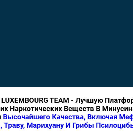
 LUXEMBOURG TEAM - Лучшую Платфор
их Наркотических Веществ В Минусинс
и
Высочайшего Качества, Включая Меф
 Траву, Марихуану И Грибы Псилоциб