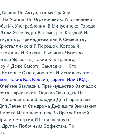
, Гашиш По Актуальному Прайсу.
я На Усилия По Ограничению Употребления
ы Их Употребления. В Минусинске, Городе
В Этом Эссе Будет Рассмотрен Каждый Из
тимулятор, Принадлежащий К Семейству
 Кристаллический Порошок, Который
фетамины И Кокаин, Вызывая Чувство
ные Эффекты, Такие Как Тревога,
зу И Даже Смерти. Закладки — Это
а, Которые Складываются И Используются
ков, Таких Как Кокаин, Героин Или ЛСД
.
Клейкие Закладки. Преимущество Закладок
рота Наркотиков. Однако Закладки Не
 Использовали Закладки Для Перевозки
Для Лечения Синдрома Дефицита Внимания
 Широко Использовался Во Время Второй
 Прилив Энергии И Повышенную
И Другим Побочным Эффектам. По
ен.