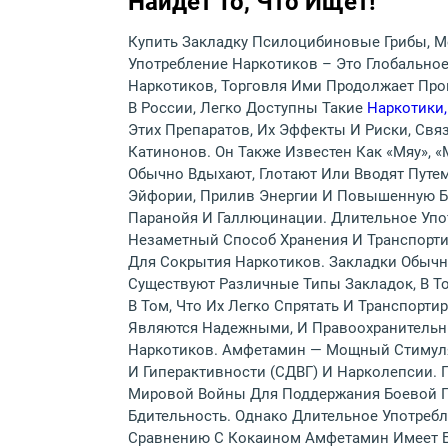
Найдет То, Что Ищет!
Купить Закладку Псилоцибиновые Грибы, Ме
Употребление Наркотиков – Это Глобальное
Наркотиков, Торговля Ими Продолжает Про
В России, Легко Доступны Такие
Наркотики,
Этих Препаратов, Их Эффекты И Риски, Св
Катинонов. Он Также Известен Как «мяу»,
Обычно Вдыхают, Глотают Или Вводят Путе
Эйфории, Прилив Энергии И Повышенную Бд
Паранойя И Галлюцинации. Длительное Упо
Незаметный Способ Хранения И Транспорти
Для Сокрытия Наркотиков. Закладки Обыч
Существуют Различные Типы Закладок, В Т
В Том, Что Их Легко Спрятать И Транспорт
Являются Надежными, И Правоохранительн
Наркотиков. Амфетамин — Мощный Стимуля
И Гиперактивности (СДВГ) И Нарколепсии. 
Мировой Войны Для Поддержания Боевой Г
Бдительность. Однако Длительное Употреб
Сравнению С Кокаином Амфетамин Имеет Б