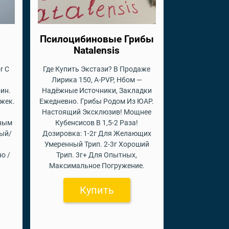
Псилоцибиновые Грибы
Natalensis
r С
Где Купить Экстази? В Продаже
Лирика 150, A-PVP, Нбом —
ин.
Надёжные Источники, Закладки
ржек.
Ежедневно. Грибы Родом Из ЮАР.
Настоящий Эксклюзив! Мощнее
пным
Кубенсисов В 1,5-2 Раза!
вый/
Дозировка: 1-2г Для Желающих
Умеренный Трип. 2-3г Хороший
о /
Трип. 3г+ Для Опытных,
Максимальное Погружение.
Купить