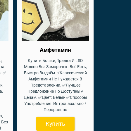
к
Амфетамин
с,
Купить Бошки, Травка И LSD
ча
Можно Без Заморочек. Всё Есть,
. ✅
Быстро Выдаём. ⚡Классический
Амфетамин Не Нуждается В
ик
Представлении. ✅Лучшее
а.
Предложение По Доступным
Ценам. ✅Цвет: Белый ✅Способы
Употребления: Интроназально /
Перорально
а,
 Без
Купить
!