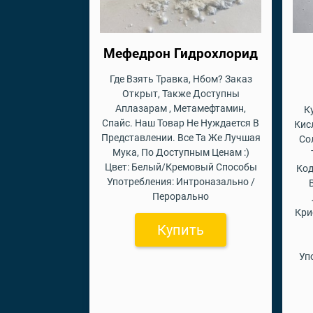
Мефедрон Гидрохлорид
Где Взять Травка, Нбом? Заказ
Открыт, Также Доступны
Аплазарам , Метамефтамин,
К
Спайс. Наш Товар Не Нуждается В
Кис
Представлении. Все Та Же Лучшая
Со
Мука, По Доступным Ценам :)
Цвет: Белый/Кремовый Способы
Код
Употребления: Интроназально /
Перорально
Кри
Купить
Уп