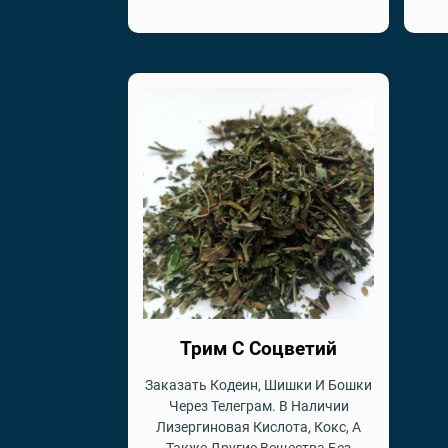
Трим С Соцветий
Заказать Кодеин, Шишки И Бошки
Через Телеграм. В Наличии
Лизергиновая Кислота, Кокс, А