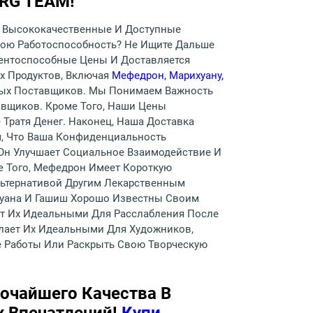
RG TEAM!
те Высококачественные И Доступные
Свою Работоспособность? Не Ищите Дальше
рентоспособные Цены И Доставляется
х Продуктов, Включая
Мефедрон, Марихуану,
ных Поставщиков. Мы Понимаем Важность
вщиков. Кроме Того, Наши Цены
 Тратя Денег. Наконец, Наша Доставка
я, Что Ваша Конфиденциальность
Он Улучшает Социальное Взаимодействие И
е Того, Мефедрон Имеет Короткую
льтернативой Другим Лекарственным
хуана И Гашиш Хорошо Известны Своим
ет Их Идеальными Для Расслабления После
елает Их Идеальными Для Художников,
ле Работы Или Раскрыть Свою Творческую
очайшего Качества В