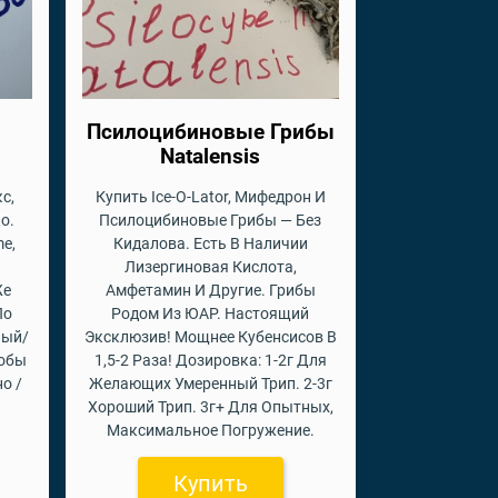
Псилоцибиновые Грибы
Natalensis
с,
Купить Ice-O-Lator, Мифедрон И
о.
Псилоцибиновые Грибы — Без
e,
Кидалова. Есть В Наличии
Лизергиновая Кислота,
Же
Амфетамин И Другие. Грибы
По
Родом Из ЮАР. Настоящий
лый/
Эксклюзив! Мощнее Кубенсисов В
обы
1,5-2 Раза! Дозировка: 1-2г Для
о /
Желающих Умеренный Трип. 2-3г
Хороший Трип. 3г+ Для Опытных,
Максимальное Погружение.
Купить