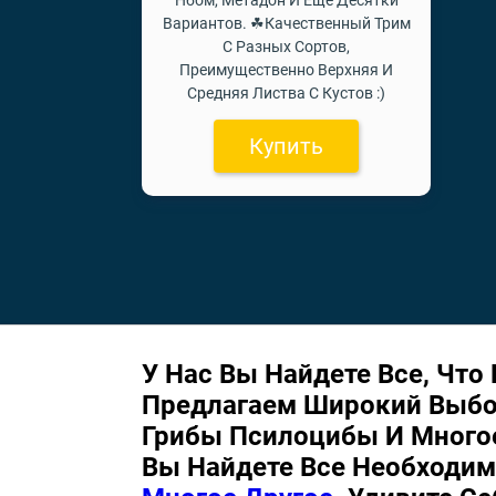
Нбом, Метадон И Ещё Десятки
Вариантов. ☘Качественный Трим
С Разных Сортов,
Преимущественно Верхняя И
Средняя Листва С Кустов :)
Купить
У Нас Вы Найдете Все, Чт
Предлагаем Широкий Выбо
Грибы Псилоцибы И Многое
Вы Найдете Все Необходи