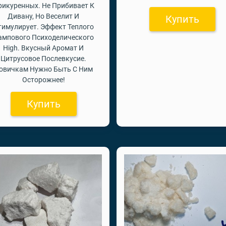
рикуренных. Не Прибивает К
Дивану, Но Веселит И
Купить
тимулирует. Эффект Теплого
ампового Психоделического
High. Вкусный Аромат И
Цитрусовое Послевкусие.
овичкам Нужно Быть С Ним
Осторожнее!
Купить