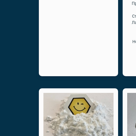
П
С
Л
Н