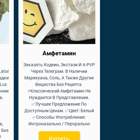
к
Амфетамин
Заказать Кодеин, Экстази И A-PVP
Lator
Через Телеграм. В Наличии
адки
Марихуана, Соль, А Также Другие
Lux
Вещества Без Рецепта.
чник
⚡Классический Амфетамин Не
а.
Нуждается В Представлении.
✅Лучшее Предложение По
Доступным Ценам. ✅Цвет: Белый
✅Способы Употребления:
а,
Интроназально / Перорально
 Без
!
Купить