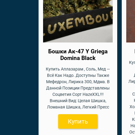
Бошки Ак-47 Y Griega
Domina Black
Ку
Купить Аплазарам , Соль, Мед —
Всё Как Надо. Доступны Также
Лир
Мефедрон, Лирика 300, Мдма. В
Данной Позиции Представлены
С
Соцветия Сорт HazeXXL!!!
Внешний Вид: Целая Шишка,
Хо
Ломаная Шишка, Легкий Пресс
К
Купить
На
Ос