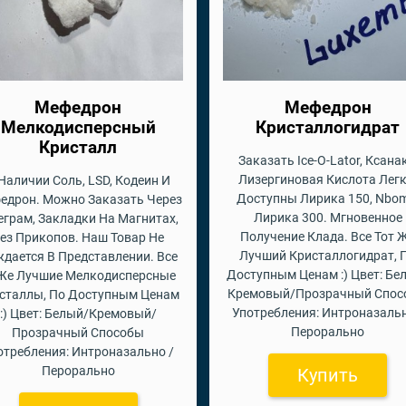
Мефедрон
Мефедрон
Мелкодисперсный
Кристаллогидрат
Кристалл
Заказать Ice-O-Lator, Ксанак
Лизергиновая Кислота Легк
Наличии Соль, LSD, Кодеин И
Доступны Лирика 150, Nbom
едрон. Можно Заказать Через
Лирика 300. Мгновенное
еграм, Закладки На Магнитах,
Получение Клада. Все Тот 
ез Прикопов. Наш Товар Не
Лучший Кристаллогидрат, 
дается В Представлении. Все
Доступным Ценам :) Цвет: Бе
 Же Лучшие Мелкодисперсные
Кремовый/Прозрачный Спос
сталлы, По Доступным Ценам
Употребления: Интроназальн
:) Цвет: Белый/Кремовый/
Перорально
Прозрачный Способы
отребления: Интроназально /
Перорально
Купить