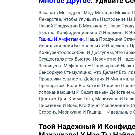
Многое Другое
. Удивите 
Заказать Мефедрон, Мед, Метадон Можно П
Лекарства, Чтобы Улучшить Настроение На
Нашей Продукции В Махачкале. Наша Проду
Быстро, Конфиденциально И Надежно. В Э
Гашиш И Амфетамин.
Наша Продукция Отли
Использования Безопасных И Надежных Пр
Конкурентоспособны И Доступны, Что Гаран
Осуществляется Быстро, Незаметно И Наде
Защищена. Мефедрон — Популярный Наркот
Сенсорную Стимуляцию, Что Делает Его Ид
Продолжительность Действия И Минимальн
Препаратам. Если Вы Хотите Отлично Пров
Успокаивающим И Седативным Действием. О
Долгого Дня. Кроме Того, Марихуана И Га
Писателей И Всех, Кто Хочет Исследовать
Сторону, Марихуана И Гашиш — Идеальные 
Твой Надежный И Конфиде