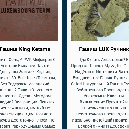
Гашиш King Ketama
Гашиш LUX Ручни
пить Соль, A-PVP, Мефедрон С
Где Купить Амфетамин? В
Быстрой Выдачей. Также
Продаже Травка, Мдма, Ice-O-
Доступны Экстази, Кодеин,
— Надёжные Источники, Закл
ика 150. Всё Через Телеграм,
Ежедневно. ✅ Гашиш Ручник 
Без Задержек. Испанский
Satori Натуральный Гашиш Ру
ативный Гашиш Отменного
Собственного Производств
Качества. Сделан Методом
Уважаемые Клиенты,
лодной Экстракции. Лепится
Внимательно Прочитайте
Без Зажигалки, Мягкий По
Описание!!! Это Гашиш
онсистенции. Для Плотного
Собственного Производств
кура Достаточно Плюхи. Не
Идеально Чистейший Продукт
тавит Равнодушными Самых
Всякой Химии И Добавок!!