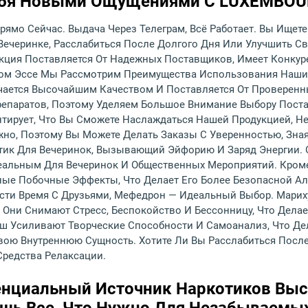
Себя Новыми Ощущениями С LUXEMBOU
рямо Сейчас. Выдача Через Телеграм, Всё Работает. Вы Ище
 Вечеринке, Расслабиться После Долгого Дня Или Улучшить 
кция Поставляется От Надежных Поставщиков, Имеет Конку
том Эссе Мы Рассмотрим Преимущества Использования Наши
чается Высочайшим Качеством И Поставляется От Проверен
епаратов, Поэтому Уделяем Большое Внимание Выбору Поста
тирует, Что Вы Сможете Наслаждаться Нашей Продукцией, Не
жно, Поэтому Вы Можете Делать Заказы С Уверенностью, Зна
ик Для Вечеринок, Вызывающий Эйфорию И Заряд Энергии. 
еальным Для Вечеринок И Общественных Мероприятий. Кром
ые Побочные Эффекты, Что Делает Его Более Безопасной А
ести Время С Друзьями, Мефедрон — Идеальный Выбор. Мари
ни Снимают Стресс, Беспокойство И Бессонницу, Что Дела
шиш Усиливают Творческие Способности И Самоанализ, Что Д
 Свою Внутреннюю Сущность. Хотите Ли Вы Расслабиться Пос
Средства Релаксации.
нциальный Источник Наркотиков Выс