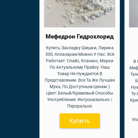
Мефедрон Гидрохлорид
Купить Закладку Шишки, Лирика
300, Аплазарам Можно У Нас. Всё
Работает: Спайс, Ксанакс, Марки
В 
По Актуальному Прайсу. Наш
Меф
Товар Не Нуждается В
Тел
Представлении. Все Та Же Лучшая
Б
Мука, По Доступным Ценам :)
Нуж
Цвет: Белый/Кремовый Способы
Те
Употребления: Интроназально /
Кри
Перорально
Купить
Уп