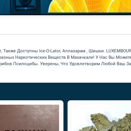
т, Также Доступны Ice-O-Lator, Аплазарам , Шишки. LUXEMBO
азных Наркотических Веществ В Махачкале! У Нас Вы Может
рибов Псилоцибы. Уверены, Что Удовлетворим Любой Ваш За