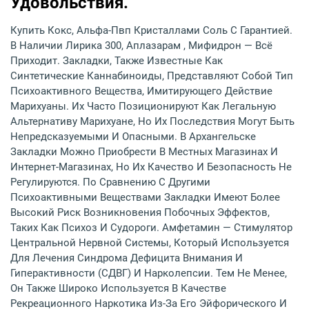
Удовольствия.
Купить Кокс, Альфа-Пвп Кристаллами Соль С Гарантией.
В Наличии Лирика 300, Аплазарам , Мифидрон — Всё
Приходит. Закладки, Также Известные Как
Синтетические Каннабиноиды, Представляют Собой Тип
Психоактивного Вещества, Имитирующего Действие
Марихуаны. Их Часто Позиционируют Как Легальную
Альтернативу Марихуане, Но Их Последствия Могут Быть
Непредсказуемыми И Опасными. В Архангельске
Закладки Можно Приобрести В Местных Магазинах И
Интернет-Магазинах, Но Их Качество И Безопасность Не
Регулируются. По Сравнению С Другими
Психоактивными Веществами Закладки Имеют Более
Высокий Риск Возникновения Побочных Эффектов,
Таких Как Психоз И Судороги. Амфетамин — Стимулятор
Центральной Нервной Системы, Который Используется
Для Лечения Синдрома Дефицита Внимания И
Гиперактивности (СДВГ) И Нарколепсии. Тем Не Менее,
Он Также Широко Используется В Качестве
Рекреационного Наркотика Из-За Его Эйфорического И