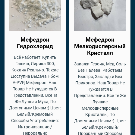
Мефедрон
Мефедрон
Гидрохлорид
Мелкодисперсный
Кристалл
Всё Работает: Купить
Гашиш, Лирика 300,
Закажи Героин, Мед, Соль
Кокаин Реально. Также
Без Палева. Работаем
Доступна Выдача Нбом,
Быстро, Закладки Без
A-PVP, Мефедрон. Наш
Прикопов. Наш Товар Не
Товар Не Нуждается В
Нуждается В
Представлении. Все Та
Представлении. Все Те Же
Же Лучшая Мука, По
Лучшие
Доступным Ценам :) Цвет:
Мелкодисперсные
Белый/Кремовый
Кристаллы, По
Способы Употребления:
Доступным Ценам :) Цвет:
Интроназально /
Белый/Кремовый/
Перорально
Прозрачный Способы