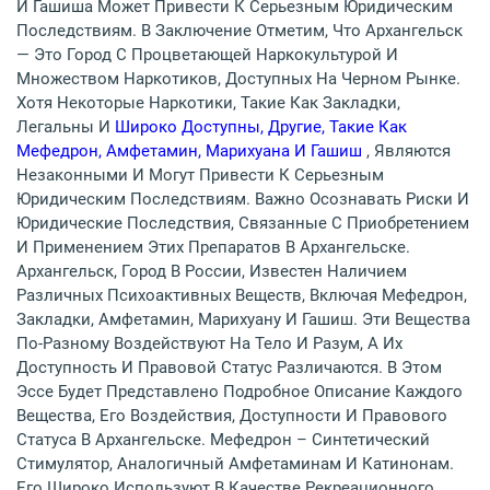
И Гашиша Может Привести К Серьезным Юридическим
Последствиям. В Заключение Отметим, Что Архангельск
— Это Город С Процветающей Наркокультурой И
Множеством Наркотиков, Доступных На Черном Рынке.
Хотя Некоторые Наркотики, Такие Как Закладки,
Легальны И
Широко Доступны, Другие, Такие Как
Мефедрон, Амфетамин, Марихуана И Гашиш
, Являются
Незаконными И Могут Привести К Серьезным
Юридическим Последствиям. Важно Осознавать Риски И
Юридические Последствия, Связанные С Приобретением
И Применением Этих Препаратов В Архангельске.
Архангельск, Город В России, Известен Наличием
Различных Психоактивных Веществ, Включая Мефедрон,
Закладки, Амфетамин, Марихуану И Гашиш. Эти Вещества
По-Разному Воздействуют На Тело И Разум, А Их
Доступность И Правовой Статус Различаются. В Этом
Эссе Будет Представлено Подробное Описание Каждого
Вещества, Его Воздействия, Доступности И Правового
Статуса В Архангельске. Мефедрон – Синтетический
Стимулятор, Аналогичный Амфетаминам И Катинонам.
Его Широко Используют В Качестве Рекреационного