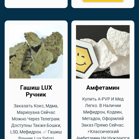
Гашиш LUX
Амфетамин
Ручник
Купить A-PVP И Мед
Легко. В Наличии
Заказать Кокс, Мдма,
Мифидрон, Кодеин,
Марихуана Сейчас
Метадон, Оформляй
Можно Через Телеграм.
Заказ Прямо Сейчас.
Доступны Также Бошки,
⚡Классический
LSD, Мефидрон. ✅ Гашиш
Амфетамин Не Нуждается
Ручник Lux Satori