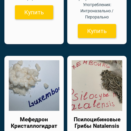
Употребления:
Интроназально /
Купить
Перорально
Купить
Мефедрон
Псилоцибиновые
Кристаллогидрат
Грибы Natalensis