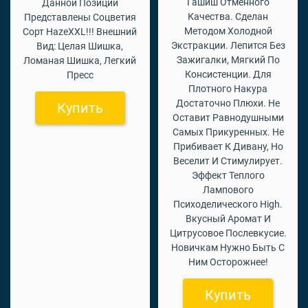
Гашиш Отменного
Данной Позиции
Качества. Сделан
Представлены Соцветия
Методом Холодной
Сорт HazeXXL!!! Внешний
Экстракции. Лепится Без
Вид: Целая Шишка,
Зажигалки, Мягкий По
Ломаная Шишка, Легкий
Консистенции. Для
Пресс
Плотного Накура
Достаточно Плюхи. Не
Купить
Оставит Равнодушными
Самых Прикуренных. Не
Прибивает К Дивану, Но
Веселит И Стимулирует.
Эффект Теплого
Лампового
Психоделического High.
Вкусный Аромат И
Цитрусовое Послевкусие.
Новичкам Нужно Быть С
Ним Осторожнее!
Купить