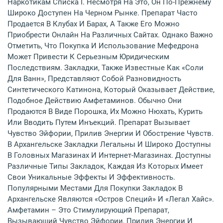
Наркотикам Списка I. Несмотря На Это, Он По-Прежнему
Широко Доступен На Черном Рынке. Препарат Часто
Продается В Клубах И Барах, А Также Его Можно
Приобрести Онлайн На Различных Сайтах. Однако Важно
Отметить, Что Покупка И Использование Мефедрона
Может Привести К Серьезным Юридическим
Последствиям. Закладки, Также Известные Как «соли
Для Ванн», Представляют Собой Разновидность
Синтетического Катинона, Который Оказывает Действие,
Подобное Действию Амфетаминов. Обычно Они
Продаются В Виде Порошка, Их Можно Нюхать, Курить
Или Вводить Путем Инъекций. Препарат Вызывает
Чувство Эйфории, Прилив Энергии И Обострение Чувств.
В Архангельске Закладки Легальны И Широко Доступны
В Головных Магазинах И Интернет-Магазинах. Доступны
Различные Типы Закладок, Каждая Из Которых Имеет
Свои Уникальные Эффекты И Эффективность.
Популярными Местами Для Покупки Закладок В
Архангельске Являются «Остров Специй» И «Легал Хайс».
Амфетамин – Это Стимулирующий Препарат,
Вызывающий Чувство Эйфории, Прилив Энергии И