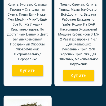
Купить Экстази, Ксанакс,
Только Свежак: Купить
Героин — Стандартная
Гашиш, Мдма, Ice-O-Lator.
Схема. Пиши, Если Нужен
Всё Доступно, Выдача
Фен, Мед Или Что-То Ещё.
Работает Ежедневно.
Все Тот Же Лучший
Грибы Родом Из ЮАР.
Кристаллогидрат, По
Настоящий Эксклюзив!
Доступным Ценам :) Цвет:
Мощнее Кубенсисов В 1,5-
Белый/Кремовый/
2 Раза! Дозировка: 1-2г
Прозрачный Способы
Для Желающих
Употребления:
Умеренный Трип. 2-3г
Интроназально /
Хороший Трип. 3г+ Для
Перорально
Опытных, Максимальное
Погружение.
Купить
Купить