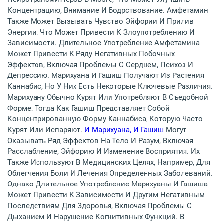
Концентрацию, Внимание И Бодрствование. Амфетамин
Также Может Вызывать Чувство Эйфории И Прилив
Энергии, Что Может Привести К Злоупотреблению И
Зависимости. Длительное Употребление Амфетамина
Может Привести К Ряду Негативных Побочных
Эффектов, Включая Проблемы С Сердцем, Психоз И
Депрессию. Марихуана И Гашиш Получают Из Растения
Каннабис, Но У Них Есть Некоторые Ключевые Различия.
Марихуану Обычно Курят Или Употребляют В Съедобной
Форме, Тогда Как Гашиш Представляет Собой
Концентрированную Форму Каннабиса, Которую Часто
Курят Или Испаряют.
И Марихуана, И Гашиш
Могут
Оказывать Ряд Эффектов На Тело И Разум, Включая
Расслабление, Эйфорию И Изменение Восприятия. Их
Также Используют В Медицинских Целях, Например, Для
Облегчения Боли И Лечения Определенных Заболеваний.
Однако Длительное Употребление Марихуаны И Гашиша
Может Привести К Зависимости И Другим Негативным
Последствиям Для Здоровья, Включая Проблемы С
Дыханием И Нарушение Когнитивных Функций. В