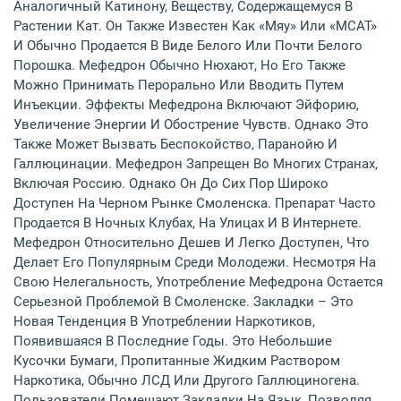
Аналогичный Катинону, Веществу, Содержащемуся В
Растении Кат. Он Также Известен Как «мяу» Или «MCAT»
И Обычно Продается В Виде Белого Или Почти Белого
Порошка. Мефедрон Обычно Нюхают, Но Его Также
Можно Принимать Перорально Или Вводить Путем
Инъекции. Эффекты Мефедрона Включают Эйфорию,
Увеличение Энергии И Обострение Чувств. Однако Это
Также Может Вызвать Беспокойство, Паранойю И
Галлюцинации. Мефедрон Запрещен Во Многих Странах,
Включая Россию. Однако Он До Сих Пор Широко
Доступен На Черном Рынке Смоленска. Препарат Часто
Продается В Ночных Клубах, На Улицах И В Интернете.
Мефедрон Относительно Дешев И Легко Доступен, Что
Делает Его Популярным Среди Молодежи. Несмотря На
Свою Нелегальность, Употребление Мефедрона Остается
Серьезной Проблемой В Смоленске. Закладки – Это
Новая Тенденция В Употреблении Наркотиков,
Появившаяся В Последние Годы. Это Небольшие
Кусочки Бумаги, Пропитанные Жидким Раствором
Наркотика, Обычно ЛСД Или Другого Галлюциногена.
Пользователи Помещают Закладки На Язык, Позволяя