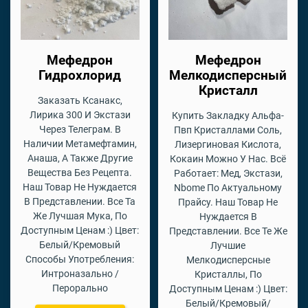
Мефедрон
Мефедрон
Гидрохлорид
Мелкодисперсный
Кристалл
Заказать Ксанакс,
Лирика 300 И Экстази
Купить Закладку Альфа-
Через Телеграм. В
Пвп Кристаллами Соль,
Наличии Метамефтамин,
Лизергиновая Кислота,
Анаша, А Также Другие
Кокаин Можно У Нас. Всё
Вещества Без Рецепта.
Работает: Мед, Экстази,
Наш Товар Не Нуждается
Nbome По Актуальному
В Представлении. Все Та
Прайсу. Наш Товар Не
Же Лучшая Мука, По
Нуждается В
Доступным Ценам :) Цвет:
Представлении. Все Те Же
Белый/Кремовый
Лучшие
Способы Употребления:
Мелкодисперсные
Интроназально /
Кристаллы, По
Перорально
Доступным Ценам :) Цвет:
Белый/Кремовый/