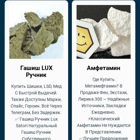
Гашиш LUX
Амфетамин
Ручник
Где Купить
Метамефтамин? В
Купить Шишки, LSD, Мед
Продаже Фен, Экстази,
С Быстрой Выдачей.
Лирика 300 — Надёжные
Также Доступны Марки,
Источники, Закладки
Спайс, Героин. Всё Через
Ежедневно.
Телеграм, Без Задержек.
⚡Классический
✅ Гашиш Ручник Lux
Амфетамин Не Нуждается
Satori Натуральный
В Представлении.
Гашиш Ручник
✅Лучшее Предложение
Собственного