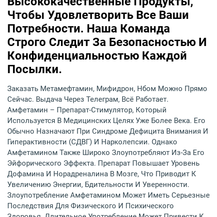
Высококачественные Продукты,
Чтобы Удовлетворить Все Ваши
Потребности. Наша Команда
Строго Следит За Безопасностью И
Конфиденциальностью Каждой
Посылки.
Заказать Метамефтамин, Мифидрон, Нбом Можно Прямо
Сейчас. Выдача Через Телеграм, Всё Работает.
Амфетамин – Препарат-Стимулятор, Который
Используется В Медицинских Целях Уже Более Века. Его
Обычно Назначают При Синдроме Дефицита Внимания И
Гиперактивности (СДВГ) И Нарколепсии. Однако
Амфетамином Также Широко Злоупотребляют Из-За Его
Эйфорического Эффекта. Препарат Повышает Уровень
Дофамина И Норадреналина В Мозге, Что Приводит К
Увеличению Энергии, Бдительности И Уверенности.
Злоупотребление Амфетамином Может Иметь Серьезные
Последствия Для Физического И Психического
Здоровья. Длительное Употребление Может Привести К