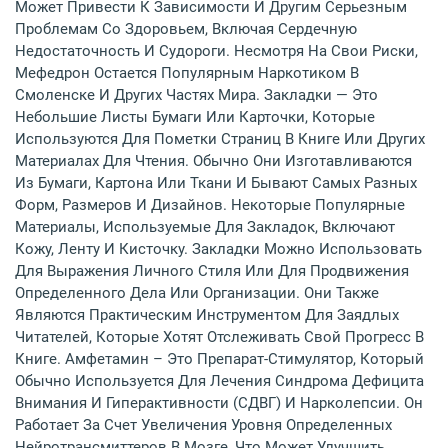
Может Привести К Зависимости И Другим Серьезным
Проблемам Со Здоровьем, Включая Сердечную
Недостаточность И Судороги. Несмотря На Свои Риски,
Мефедрон Остается Популярным Наркотиком В
Смоленске И Других Частях Мира. Закладки — Это
Небольшие Листы Бумаги Или Карточки, Которые
Используются Для Пометки Страниц В Книге Или Других
Материалах Для Чтения. Обычно Они Изготавливаются
Из Бумаги, Картона Или Ткани И Бывают Самых Разных
Форм, Размеров И Дизайнов. Некоторые Популярные
Материалы, Используемые Для Закладок, Включают
Кожу, Ленту И Кисточку. Закладки Можно Использовать
Для Выражения Личного Стиля Или Для Продвижения
Определенного Дела Или Организации. Они Также
Являются Практическим Инструментом Для Заядлых
Читателей, Которые Хотят Отслеживать Свой Прогресс В
Книге. Амфетамин – Это Препарат-Стимулятор, Который
Обычно Используется Для Лечения Синдрома Дефицита
Внимания И Гиперактивности (СДВГ) И Нарколепсии. Он
Работает За Счет Увеличения Уровня Определенных
Нейротрансмиттеров В Мозге, Что Может Улучшить