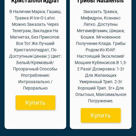
Кристаллогидрат
Грибы Natalensis
В Наличии Марки, Гашиш,
Заказать Травка,
Травка И Ice-O-Lator.
Мифидрон, Ксанакс
Можно Заказать Через
Легко. Доступны
Телеграм, Закладки На
Метамефтамин, Шишки,
Магнитах, Без Прикопов.
Бошки. Мгновенное
Все Тот Же Лучший
Получение Клада. Грибы
Кристаллогидрат, По
Родом Из ЮАР.
Доступным Ценам :) Цвет:
Настоящий Эксклюзив!
Белый/Кремовый/
Мощнее Кубенсисов В 1,5-
Прозрачный Способы
2 Раза! Дозировка: 1-2г
Употребления:
Для Желающих
Интроназально /
Умеренный Трип. 2-3г
Перорально
Хороший Трип. 3г+ Для
Опытных, Максимальное
Погружение.
Купить
Купить