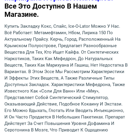
Все Это Доступно В Нашем
Магазине.
Купить Закладку Кокс, Спайс, Ice-O-Lator Можно У Нас.
Всё Работает: Метамефтамин, Нбом, Лирика 150 По
Актуальному Прайсу. Керчь, Город, Расположенный На
Крымском Полуострове, Предлагает Разнообразные
Вещества Для Тех, Кто Ищет Кайфа. От Синтетических
Наркотиков, Таких Как Мефедрон, До Натуральных
Веществ, Таких Как Марихуана И Гашиш, Нет Недостатка В
Вариантах. В Этом Эссе Мы Рассмотрим Характеристики
И Эффекты Этих Веществ, А Также Различные Типы
Доступных Закладок. Характеристики Мефедрона, Также
Известного Как «соли Для Ванн» Или «мяу»,
Представляет Собой Синтетический Стимулятор,
Оказывающий Действие, Подобное Кокаину И Экстази.
Его Можно Вдыхать, Глотать Или Вводить Инъекционно,
И Он Часто Продается В Небольших Пакетиках. Препарат
Действует За Счет Повышения Уровня Дофамина И
Серотонина В Мозге, Что Приводит К Ощущению