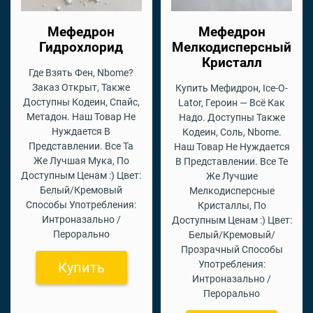
Мефедрон
Мефедрон
Гидрохлорид
Мелкодисперсный
Кристалл
Где Взять Фен, Nbome?
Заказ Открыт, Также
Купить Мефидрон, Ice-O-
Доступны Кодеин, Спайс,
Lator, Героин — Всё Как
Метадон. Наш Товар Не
Надо. Доступны Также
Нуждается В
Кодеин, Соль, Nbome.
Представлении. Все Та
Наш Товар Не Нуждается
Же Лучшая Мука, По
В Представлении. Все Те
Доступным Ценам :) Цвет:
Же Лучшие
Белый/Кремовый
Мелкодисперсные
Способы Употребления:
Кристаллы, По
Интроназально /
Доступным Ценам :) Цвет:
Перорально
Белый/Кремовый/
Прозрачный Способы
Употребления:
Купить
Интроназально /
Перорально