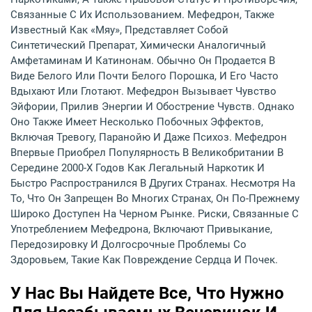
Связанные С Их Использованием. Мефедрон, Также
Известный Как «мяу», Представляет Собой
Синтетический Препарат, Химически Аналогичный
Амфетаминам И Катинонам. Обычно Он Продается В
Виде Белого Или Почти Белого Порошка, И Его Часто
Вдыхают Или Глотают. Мефедрон Вызывает Чувство
Эйфории, Прилив Энергии И Обострение Чувств. Однако
Оно Также Имеет Несколько Побочных Эффектов,
Включая Тревогу, Паранойю И Даже Психоз. Мефедрон
Впервые Приобрел Популярность В Великобритании В
Середине 2000-Х Годов Как Легальный Наркотик И
Быстро Распространился В Других Странах. Несмотря На
То, Что Он Запрещен Во Многих Странах, Он По-Прежнему
Широко Доступен На Черном Рынке. Риски, Связанные С
Употреблением Мефедрона, Включают Привыкание,
Передозировку И Долгосрочные Проблемы Со
Здоровьем, Такие Как Повреждение Сердца И Почек.
У Нас Вы Найдете Все, Что Нужно