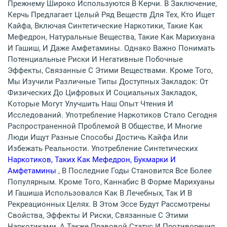
Прежнему Широко Используются В Керчи. В Заключение,
Керчь Предлагает Целый Ряд Веществ Для Тех, Кто Ищет
Кайфа, Включая Синтетические Наркотики, Такие Как
Мефедрон, Натуральные Вещества, Такие Как Марихуана
И Гашиш, И Даже Амфетамины. Однако Важно Понимать
Потенциальные Риски И Негативные Побочные
Эффекты, Связанные С Этими Веществами. Кроме Того,
Мы Изучили Различные Типы Доступных Закладок: От
Физических До Цифровых И Социальных Закладок,
Которые Могут Улучшить Наш Опыт Чтения И
Исследований. Употребление Наркотиков Стало Сегодня
Распространенной Проблемой В Обществе, И Многие
Люди Ищут Разные Способы Достичь Кайфа Или
Избежать Реальности. Употребление Синтетических
Наркотиков, Таких Как Мефедрон, Букмарки И
Амфетамины
, В Последние Годы Становится Все Более
Популярным. Кроме Того, Каннабис В Форме Марихуаны
И Гашиша Использовался Как В Лечебных, Так И В
Рекреационных Целях. В Этом Эссе Будут Рассмотрены
Свойства, Эффекты И Риски, Связанные С Этими
Наркотиками, А Также Правовой Статус И Противоречия,