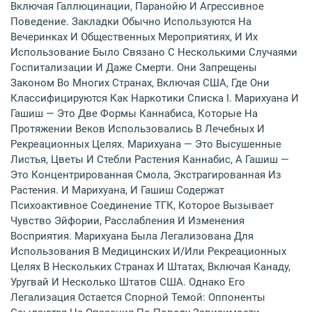
Включая Галлюцинации, Паранойю И Агрессивное
Поведение. Закладки Обычно Используются На
Вечеринках И Общественных Мероприятиях, И Их
Использование Было Связано С Несколькими Случаями
Госпитализации И Даже Смерти. Они Запрещены
Законом Во Многих Странах, Включая США, Где Они
Классифицируются Как Наркотики Списка I. Марихуана И
Гашиш — Это Две Формы Каннабиса, Которые На
Протяжении Веков Использовались В Лечебных И
Рекреационных Целях. Марихуана — Это Высушенные
Листья, Цветы И Стебли Растения Каннабис, А Гашиш —
Это Концентрированная Смола, Экстрагированная Из
Растения. И Марихуана, И Гашиш Содержат
Психоактивное Соединение ТГК, Которое Вызывает
Чувство Эйфории, Расслабления И Изменения
Восприятия. Марихуана Была Легализована Для
Использования В Медицинских И/или Рекреационных
Целях В Нескольких Странах И Штатах, Включая Канаду,
Уругвай И Несколько Штатов США. Однако Его
Легализация Остается Спорной Темой: Оппоненты