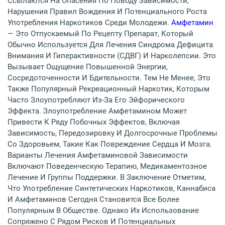
Ссылаются На Опасения По Поводу Зависимости,
Нарушения Правил Вождения И Потенциального Роста
Употребления Наркотиков Среди Молодежи.
Амфетамин
— Это Отпускаемый По Рецепту Препарат, Который
Обычно Используется Для Лечения Синдрома Дефицита
Внимания И Гиперактивности (СДВГ) И Нарколепсии. Это
Вызывает Ощущение Повышенной Энергии,
Сосредоточенности И Бдительности. Тем Не Менее, Это
Также Популярный Рекреационный Наркотик, Которым
Часто Злоупотребляют Из-За Его Эйфорического
Эффекта. Злоупотребление Амфетамином Может
Привести К Ряду Побочных Эффектов, Включая
Зависимость, Передозировку И Долгосрочные Проблемы
Со Здоровьем, Такие Как Повреждение Сердца И Мозга.
Варианты Лечения Амфетаминовой Зависимости
Включают Поведенческую Терапию, Медикаментозное
Лечение И Группы Поддержки. В Заключение Отметим,
Что Употребление Синтетических Наркотиков, Каннабиса
И Амфетаминов Сегодня Становится Все Более
Популярным В Обществе. Однако Их Использование
Сопряжено С Рядом Рисков И Потенциальных