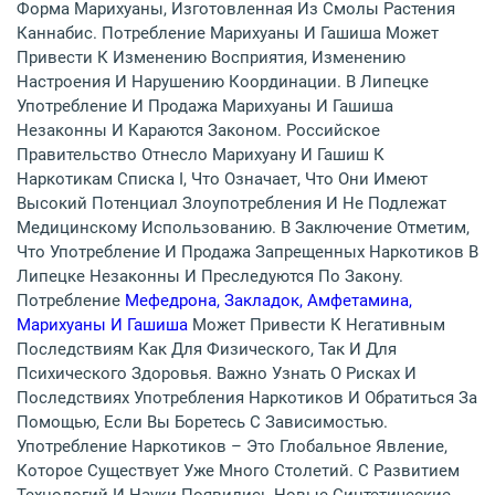
Форма Марихуаны, Изготовленная Из Смолы Растения
Каннабис. Потребление Марихуаны И Гашиша Может
Привести К Изменению Восприятия, Изменению
Настроения И Нарушению Координации. В Липецке
Употребление И Продажа Марихуаны И Гашиша
Незаконны И Караются Законом. Российское
Правительство Отнесло Марихуану И Гашиш К
Наркотикам Списка I, Что Означает, Что Они Имеют
Высокий Потенциал Злоупотребления И Не Подлежат
Медицинскому Использованию. В Заключение Отметим,
Что Употребление И Продажа Запрещенных Наркотиков В
Липецке Незаконны И Преследуются По Закону.
Потребление
Мефедрона, Закладок, Амфетамина,
Марихуаны И Гашиша
Может Привести К Негативным
Последствиям Как Для Физического, Так И Для
Психического Здоровья. Важно Узнать О Рисках И
Последствиях Употребления Наркотиков И Обратиться За
Помощью, Если Вы Боретесь С Зависимостью.
Употребление Наркотиков – Это Глобальное Явление,
Которое Существует Уже Много Столетий. С Развитием
Технологий И Науки Появились Новые Синтетические