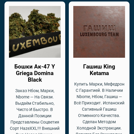
Бошки Ак-47 Y
Гашиш King
Griega Domina
Ketama
Black
Купить Марки, Мефедрон
С Гарантией. В Наличии
Заказ Нбом, Марки,
Nbome, Нбом, Гашиш —
Nbome — На Связи.
Всё Приходит. Испанский
Выдаём Стабильно,
Сативный Гашиш
Чисто И Быстро. В
Отменного Качества.
Данной Позиции
Сделан Методом
Представлены Соцветия
Холодной Экстракции.
Сорт HazeXXL!!! Внешний