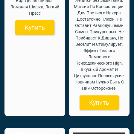
Лепится Без Зажигалки,
Вид: Целая Шишка,
Мягкий По Консистенции.
Ломаная Шишка, Легкий
Для Плотного Накура
Пресс
Достаточно Плюхи. Не
Оставит Равнодушными
Купить
Самых Прикуренных. Не
Прибивает К Дивану, Но
Веселит И Стимулирует.
Эффект Теплого
Лампового
Психоделического High.
Вкусный Аромат И
Цитрусовое Послевкусие.
Новичкам Нужно Быть С
Ним Осторожнее!
Купить