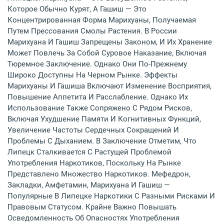
Которое Обычно Курят, А Гашиш — Это
Концентрированная Форма Марихуаны, Получаемая
Путем Прессования Смолы Растения. В России
Марихуана И Гашиш Запрещены Законом, И Их Хранение
Может Повлечь За Собой Суровое Наказание, Включая
Тюремное Заключение. Однако Они По-Прежнему
Широко Доступны На Черном Рынке. Эффекты
Марихуаны И Гашиша Включают Изменение Восприятия,
Повышение Аппетита И Расслабление. Однако Их
Использование Также Сопряжено С Рядом Рисков,
Включая Ухудшение Памяти И Когнитивных Функций,
Увеличение Частоты Сердечных Сокращений И
Проблемы С Дыханием. В Заключение Отметим, Что
Липецк Сталкивается С Растущей Проблемой
Употребления Наркотиков, Поскольку На Рынке
Представлено Множество Наркотиков. Мефедрон,
Закладки, Амфетамин, Марихуана И Гашиш —
Популярные В Липецке Наркотики С Разными Рисками И
Правовым Статусом. Крайне Важно Повышать
Осведомленность Об Опасностях Употребления