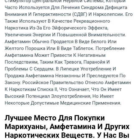
Стимулятор Центральной Нервной Системы, Который
Часто Используется Для Лечения Синдрома Дефицита
Внимания И Гиперактивности (СДВГ) И Нарколепсии. Его
Также Используют В Качестве Рекреационного
Наркотика Из-За Его Эйфорического Эффекта,
Увеличения Энергии И Повышенной Внимательности.
Амфетамин Обычно Продается В Виде Белого Или
Желтого Порошка Или В Виде Таблеток. Потребление
Амфетамина Может Привести К Негативным
Последствиям, Таким Как Тревога, Паранойя И
Проблемы С Сердцем. В Липецке Употребление И
Продажа Амфетамина Незаконны И Преследуются По
Закону. Российское Правительство Отнесло Амфетамин
К Наркотикам Списка II, Что Означает, Что Он Имеет
Высокий Потенциал Злоупотребления, Но Имеет
Некоторые Допустимые Медицинские Применения.
Лучшее Место Для Покупки
Марихуаны, Амфетамина И Других
Наркотических Веществ. У Нас Вы