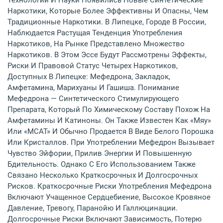
Наркотики, Которые Более Эффективны И Опасны, Чем
Традиционные Наркотики. В Липецке, Городе В России,
Наблюдается Растущая Тенденция Употребления
Наркотиков, На Рынке Представлено Множество
Наркотиков. В Этом Эссе Будут Рассмотрены Эффекты,
Риски И Правовой Статус Четырех Наркотиков,
Доступных В Липецке: Мефедрона, Закладок,
Амфетамина, Марихуаны И Гашиша. Понимание
Мефедрона — Синтетического Стимулирующего
Препарата, Который По Химическому Составу Похож На
Амфетамины И Катиноны. Он Также Известен Как «мяу»
Или «MCAT» И Обычно Продается В Виде Белого Порошка
Или Кристаллов. При Употреблении Мефедрон Вызывает
Чувство Эйфории, Прилив Энергии И Повышенную
Бдительность. Однако С Его Использованием Также
Связано Несколько Краткосрочных И Долгосрочных
Рисков. Краткосрочные Риски Употребления Мефедрона
Включают Учащенное Сердцебиение, Высокое Кровяное
Давление, Тревогу, Паранойю И Галлюцинации.
Долгосрочные Риски Включают Зависимость, Потерю