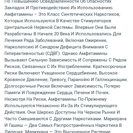
По Повышению Осведомленности Об Опасностях
Закладок И Противодействию Их Использованию.
Амфетамины – Это Класс Синтетических Наркотиков,
Которые Используются В Качестве Стимуляторов
Центральной Нервной Системы. Впервые Они Были
Разработаны В Начале 20 Века И Использовались Для
Лечения Ряда Заболеваний, Включая Ожирение,
Нарколепсию И Синдром Дефицита Внимания С
Гиперактивностью (СДВГ). Однако Амфетамины
Вызывают Сильную Зависимость И Сопряжены С Рядом
Рисков, Связанных С Их Употреблением. Краткосрочные
Риски Включают Учащенное Сердцебиение, Высокое
Кровяное Давление, Тревогу, Паранойю И Галлюцинации.
Долгосрочные Риски Включают Зависимость, Потерю
Памяти И Повреждение Сердца, Печени И Почек.
Несмотря На Риски, Амфетамины По-Прежнему
Используются Незаконно Из-За Их Стимулирующего
Действия. Они Широко Доступны На Черном Рынке И
Часто Смешиваются С Другими Наркотиками. Марихуана
И Гашиш — Два Самых Распространённых Наркотика В
Липецке. Марихуана — Это Высушенное Растение,