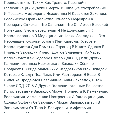
Последствиям, Таким Как Тревога, Паранойя,
Галлюцинации И Даже Смерть. В Липецке Употребление
И Продажа Мефедрона Незаконны И Караются Законом.
Российское Правительство Отнесло Мефедрон К
Препарату Списка I, Что Означает, Что Он Имеет Высокий
Потенциал Злоупотребления И Не Допускается К
Использованию В Медицинских Целях. Закладки — Это
Небольшие Кусочки Бумаги Или Картона, Которые
Используются Для Пометки Страниц В Книге. Однако В
Липецке Закладки Имеют Другое Значение. Их Часто
Используют Как Кодовое Слово Для ЛСД Или Других
Галлюциногенных Наркотиков. Закладки Обычно
Продаются В Виде Маленьких Квадратиков Или Вкладок,
Которые Кладут Под Язык Или Растворяют В Воде. В
Липецке Продаются Различные Виды Закладок, В Том
Числе ЛСД, 2С-Б И Другие Галлюциногенные Вещества.
Использование Закладок Может Привести К Изменению
Восприятия, Изменению Настроения И Галлюцинациям.
Однако Эффект От Закладок Может Варьироваться В
Зависимости От Типа И Дозировки. Амфетамин —