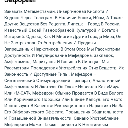
Заказать Метамефтамин, Лизергиновая Кислота И
Кодеин Через Телеграм. В Наличии Бошки, Нбом, А Также
Другие Вещества Без Рецепта. Липецк – Город В России,
Известный Своей Разнообразной Культурой И Богатой
Историей. Однако, Как И Многие Другие Города Мира, Он
Не Застрахован От Употребления И Продажи
Запрещенных Наркотиков. В Этом Эссе Мы Рассмотрим
Доступность И Регулирование Мефедрона, Закладок,
Амфетамина, Марихуаны И Гашиша В Липецке. Мы
Рассмотрим Последствия Употребления Этих Веществ, Их
Законность И Доступные Типы. Мефедрон –
Синтетический Стимулирующий Препарат, Аналогичный
Амфетаминам И Экстази. Он Также Известен Как «мяу»
Или «M-CAT». Мефедрон Обычно Продается В Виде Белого
Или Коричневого Порошка Или В Виде Капсул. Его Часто
Используют В Качестве Рекреационного Наркотика Из-За
Его Эйфорического Эффекта, Повышения Общительности
И Повышенной Внимательности. Однако Употребление
Мефедрона Может Также Привести К Негативным